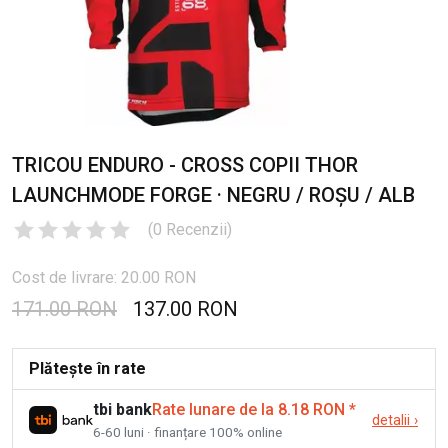
TRICOU ENDURO - CROSS COPII THOR
LAUNCHMODE FORGE · NEGRU / ROȘU / ALB
(
0
Recenzii
)
Cost de livrare: 20.00 RON
171.00 RON
137.00 RON
Plătește în rate
tbi bank
Rate lunare de la 8.18 RON
*
detalii
›
6-60 luni · finanțare 100% online