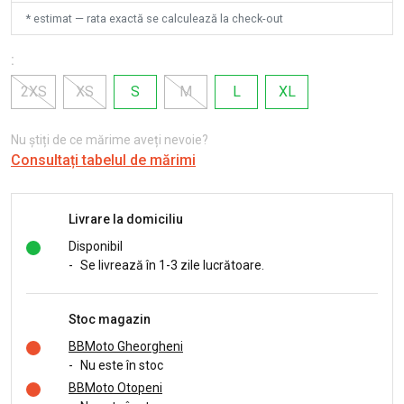
* estimat — rata exactă se calculează la check-out
:
2XS
XS
S
M
L
XL
Nu știți de ce mărime aveți nevoie?
Consultați tabelul de mărimi
Livrare la domiciliu
Disponibil
-
Se livrează în 1-3 zile lucrătoare.
Stoc magazin
BBMoto Gheorgheni
-
Nu este în stoc
BBMoto Otopeni