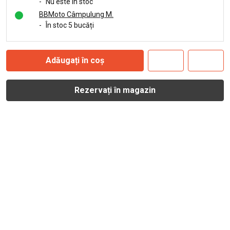
-
Nu este în stoc
BBMoto Câmpulung M.
-
În stoc 5 bucăți
Adăugați în coș
Rezervați în magazin