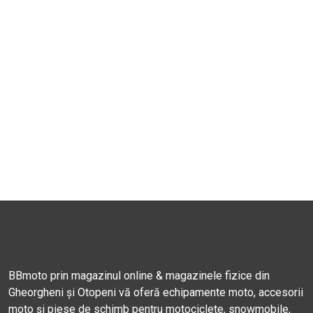
BBmoto prin magazinul online & magazinele fizice din
Gheorgheni și Otopeni vă oferă echipamente moto, accesorii
moto și piese de schimb pentru motociclete, snowmobile,