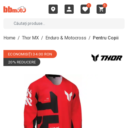
0
0
Home
/
Thor MX
/
Enduro & Motocross
/
Pentru Copii
ECONOMISIȚI 34.00 RON
20% REDUCERE