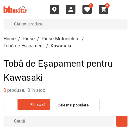
0
0
Home
/
Piese
/
Piese Motociclete
/
Tobă de Eșapament
/
Kawasaki
Tobă de Eșapament pentru
Kawasaki
0
produse
,
0
în stoc
Filtrează
Cele mai populare