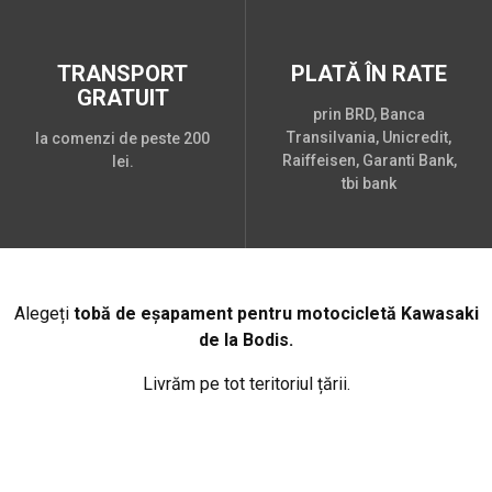
TRANSPORT
PLATĂ ÎN RATE
GRATUIT
prin BRD, Banca
Transilvania, Unicredit,
la comenzi de peste 200
Raiffeisen, Garanti Bank,
lei.
tbi bank
Alegeți
tobă de eșapament pentru motocicletă Kawasaki
de la Bodis.
Livrăm pe tot teritoriul țării.