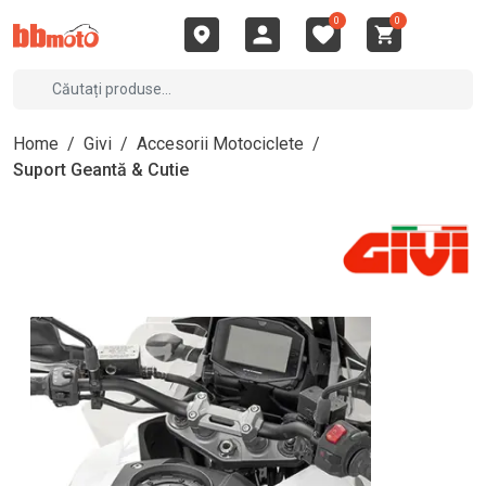
0
0
Home
/
Givi
/
Accesorii Motociclete
/
Suport Geantă & Cutie