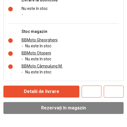
Nu este în stoc
-
Stoc magazin
BBMoto Gheorgheni
-
Nu este în stoc
BBMoto Otopeni
-
Nu este în stoc
BBMoto Câmpulung M.
-
Nu este în stoc
Detalii de livrare
Rezervați în magazin