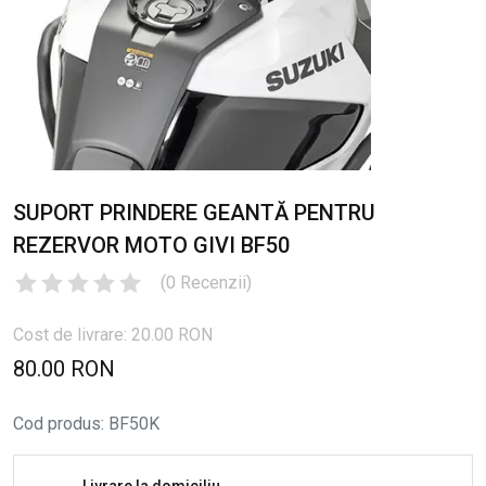
SUPORT PRINDERE GEANTĂ PENTRU
REZERVOR MOTO GIVI BF50
(
0
Recenzii
)
Cost de livrare: 20.00 RON
80.00 RON
Cod produs
:
BF50K
Livrare la domiciliu