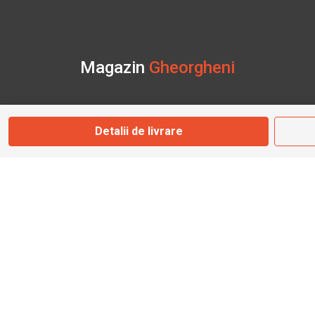
Magazin
Gheorgheni
Str. Nicolae Bălcescu Nr. 100
Gheorgheni, Harghita
Detalii de livrare
Marți - Sâmbătă: 09:00 - 17:00
0745 153 295
info@bbmoto.ro