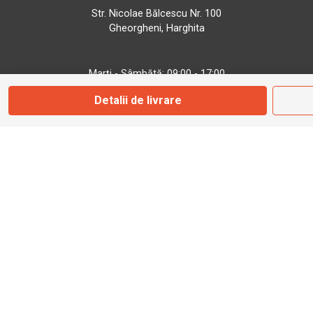
Str. Nicolae Bălcescu Nr. 100
Gheorgheni, Harghita
Marți - Sâmbătă: 09:00 - 17:00
Detalii de livrare
0745 153 295
info@bbmoto.ro
Magazin
Otopeni
Str. Ferme D Nr. 2