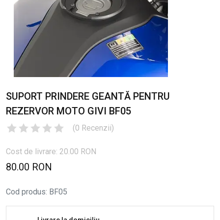
SUPORT PRINDERE GEANTĂ PENTRU
REZERVOR MOTO GIVI BF05
(
0
Recenzii
)
Cost de livrare: 20.00 RON
80.00 RON
Cod produs
:
BF05
Livrare la domiciliu