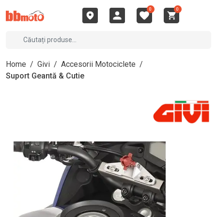
0
0
Home
/
Givi
/
Accesorii Motociclete
/
Suport Geantă & Cutie