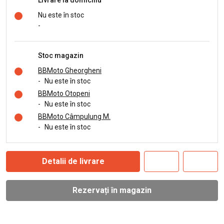
Nu este în stoc
-
Stoc magazin
BBMoto Gheorgheni
-
Nu este în stoc
BBMoto Otopeni
-
Nu este în stoc
BBMoto Câmpulung M.
-
Nu este în stoc
Detalii de livrare
Rezervați în magazin