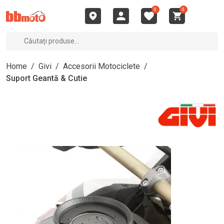
0
0
Home
/
Givi
/
Accesorii Motociclete
/
Suport Geantă & Cutie