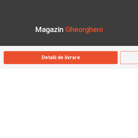
Magazin
Gheorgheni
Str. Nicolae Bălcescu Nr. 100
Gheorgheni, Harghita
Detalii de livrare
Marți - Sâmbătă: 09:00 - 17:00
0745 153 295
info@bbmoto.ro