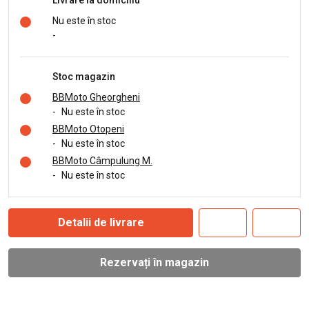
Nu este în stoc
-
Stoc magazin
BBMoto Gheorgheni
-
Nu este în stoc
BBMoto Otopeni
-
Nu este în stoc
BBMoto Câmpulung M.
-
Nu este în stoc
Detalii de livrare
Rezervați în magazin