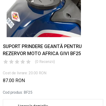
SUPORT PRINDERE GEANTĂ PENTRU
REZERVOR MOTO AFRICA GIVI BF25
(
0
Recenzii
)
Cost de livrare: 20.00 RON
87.00 RON
Cod produs
:
BF25
Livrare la domiciliu