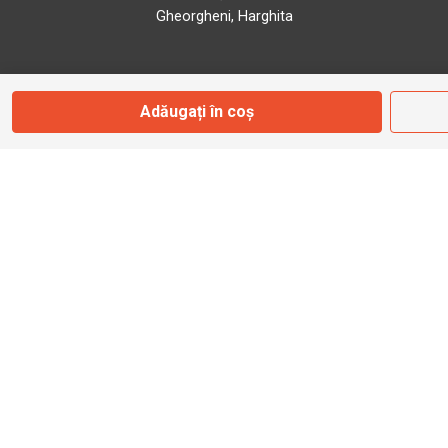
Gheorgheni, Harghita
Marți - Sâmbătă: 09:00 - 17:00
Adăugați în coș
0745 153 295
info@bbmoto.ro
Magazin
Otopeni
Str. Ferme D Nr. 2
Otopeni, Ilfov