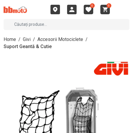
0
0
Home
/
Givi
/
Accesorii Motociclete
/
Suport Geantă & Cutie