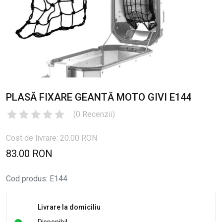
PLASĂ FIXARE GEANTĂ MOTO GIVI E144
(
0
Recenzii
)
Cost de livrare: 20.00 RON
83.00 RON
Cod produs
:
E144
Livrare la domiciliu