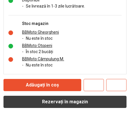
Disponibil
-
Se livrează în 1-3 zile lucrătoare.
Stoc magazin
BBMoto Gheorgheni
-
Nu este în stoc
BBMoto Otopeni
-
În stoc 2 bucăți
BBMoto Câmpulung M.
-
Nu este în stoc
Adăugați în coș
Rezervați în magazin