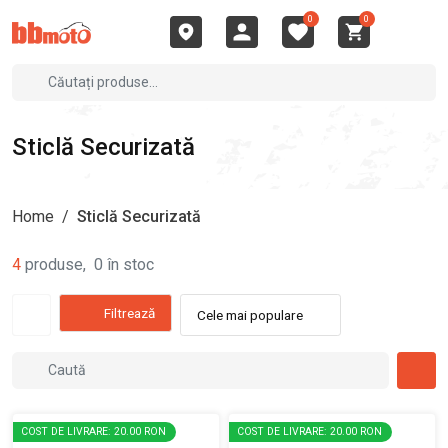
0
0
Sticlă Securizată
Home
/
Sticlă Securizată
4
produse
,
0
în stoc
Filtrează
Cele mai populare
COST DE LIVRARE: 20.00 RON
COST DE LIVRARE: 20.00 RON