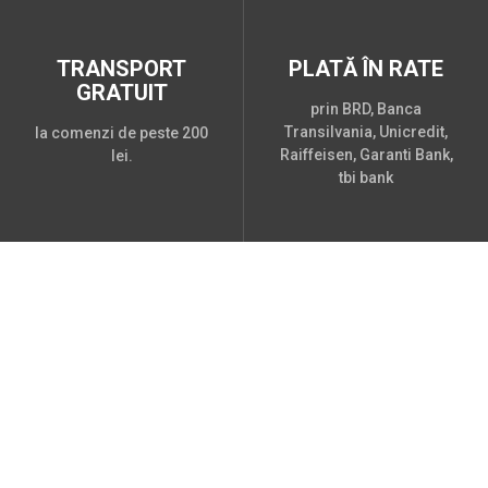
TRANSPORT
PLATĂ ÎN RATE
GRATUIT
prin BRD, Banca
Transilvania, Unicredit,
la comenzi de peste 200
Raiffeisen, Garanti Bank,
lei.
tbi bank