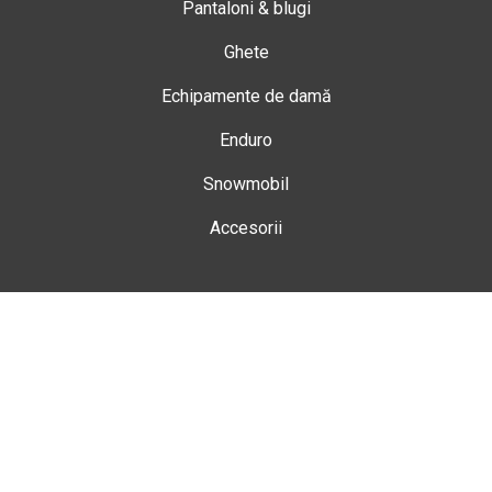
Pantaloni & blugi
Ghete
Echipamente de damă
Enduro
Snowmobil
Accesorii
Magazin
Gheorgheni
Str. Nicolae Bălcescu Nr. 100
Gheorgheni, Harghita