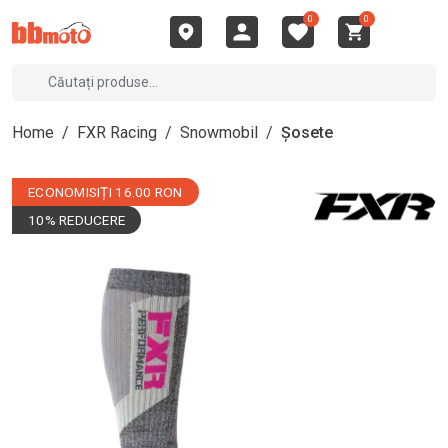
0
0
Home
/
FXR Racing
/
Snowmobil
/
Șosete
ECONOMISIȚI 16.00 RON
10% REDUCERE