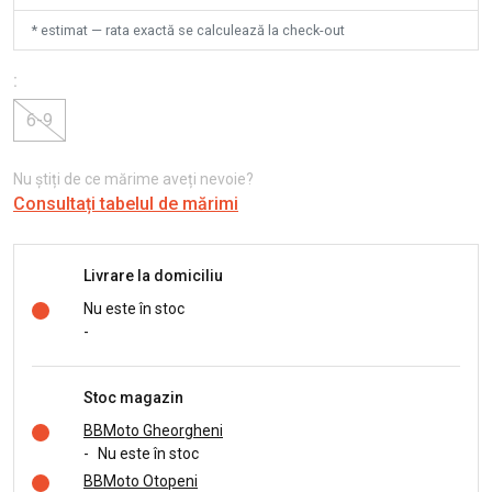
* estimat — rata exactă se calculează la check-out
:
6-9
Nu știți de ce mărime aveți nevoie?
Consultați tabelul de mărimi
Livrare la domiciliu
Nu este în stoc
-
Stoc magazin
BBMoto Gheorgheni
-
Nu este în stoc
BBMoto Otopeni