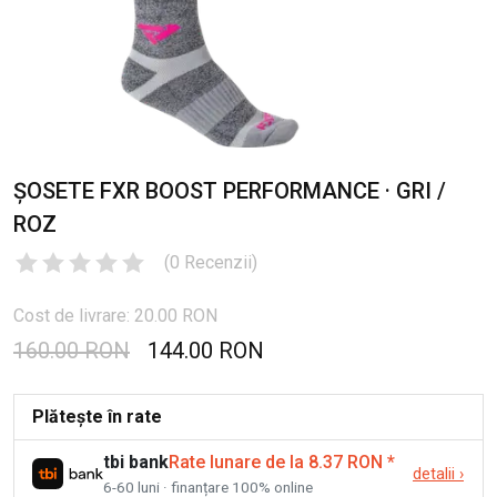
ȘOSETE FXR BOOST PERFORMANCE · GRI /
ROZ
(
0
Recenzii
)
Cost de livrare: 20.00 RON
160.00 RON
144.00 RON
Plătește în rate
tbi bank
Rate lunare de la 8.37 RON
*
detalii
›
6-60 luni · finanțare 100% online