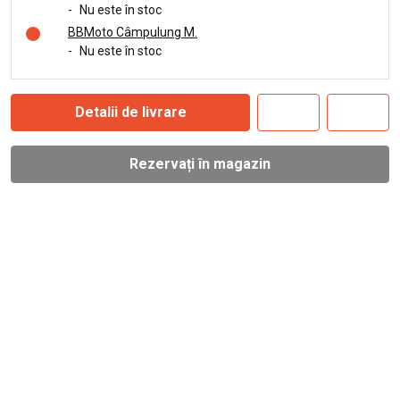
-
Nu este în stoc
BBMoto Câmpulung M.
-
Nu este în stoc
Detalii de livrare
Rezervați în magazin