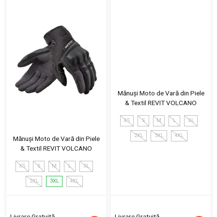
Mănuși Moto de Vară din Piele
& Textil REVIT VOLCANO
XS
S
M
L
XL
2XL
3XL
4XL
Mănuși Moto de Vară din Piele
& Textil REVIT VOLCANO
XS
S
M
L
XL
2XL
3XL
4XL
Livrare Gratuită
Livrare Gratuită