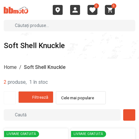
0
0
Soft Shell Knuckle
Home
/
Soft Shell Knuckle
2
produse
,
1
în stoc
Filtrează
Cele mai populare
LIVRARE GRATUITĂ
LIVRARE GRATUITĂ