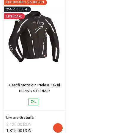
ECONOMISIȚI
605.00 RON
25
%
REDUCERE
LICHIDARE
Geacă Moto din Piele & Textil
BERING STORM-R
2XL
Livrare Gratuită
2,420.00 RON
1,815.00 RON