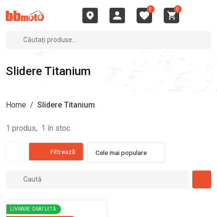
0
0
Slidere Titanium
Home
/
Slidere Titanium
1
produs
,
1
în stoc
Filtrează
Cele mai populare
LIVRARE GRATUITĂ