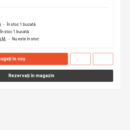
i
-
În stoc 1 bucată
În stoc 1 bucată
 M.
-
Nu este în stoc
ugați în coș
Rezervați în magazin