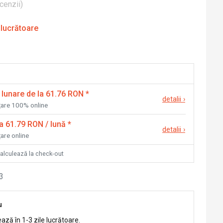
cenzii
)
 lucrătoare
 lunare de la 61.76 RON
*
detalii
›
nțare 100% online
la 61.79 RON / lună
*
detalii
›
țare online
calculează la check-out
3
u
ează în 1-3 zile lucrătoare.