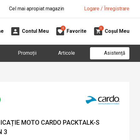
Cel mai apropiat magazin
Logare / Înregistrare
0
0
ne
Contul Meu
Favorite
Coșul Meu
Asistență
Promoții
Articole
ICAȚIE MOTO CARDO PACKTALK-S
N 3