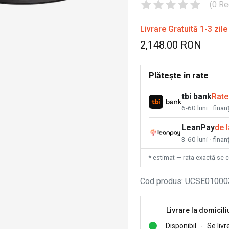
(
0
Re
Livrare Gratuită 1-3 zile
2,148.00 RON
Plătește în rate
tbi bank
Rate
6-60 luni · fina
LeanPay
de 
3-60 luni · finan
* estimat — rata exactă se 
Cod produs
:
UCSE01000
Livrare la domicili
Disponibil
-
Se livr