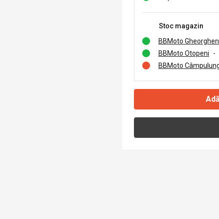
Stoc magazin
BBMoto Gheorghen
BBMoto Otopeni
-
BBMoto Câmpulung
Adă