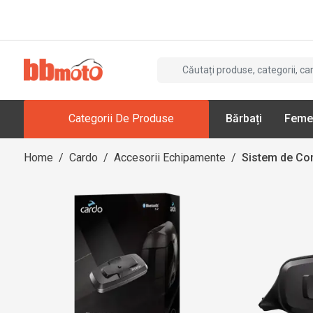
Categorii De Produse
Bărbați
Feme
Home
/
Cardo
/
Accesorii Echipamente
/
Sistem de Co