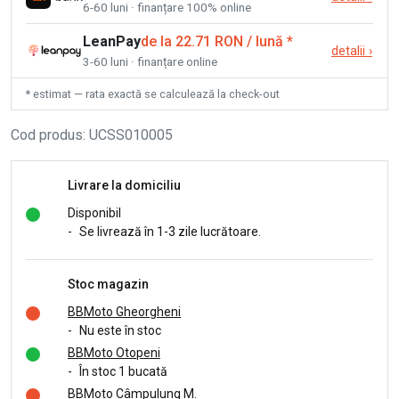
6-60 luni · finanțare 100% online
LeanPay
de la 22.71 RON / lună
*
detalii
›
3-60 luni · finanțare online
* estimat — rata exactă se calculează la check-out
Cod produs
:
UCSS010005
Livrare la domiciliu
Disponibil
-
Se livrează în 1-3 zile lucrătoare.
Stoc magazin
BBMoto Gheorgheni
-
Nu este în stoc
BBMoto Otopeni
-
În stoc 1 bucată
BBMoto Câmpulung M.