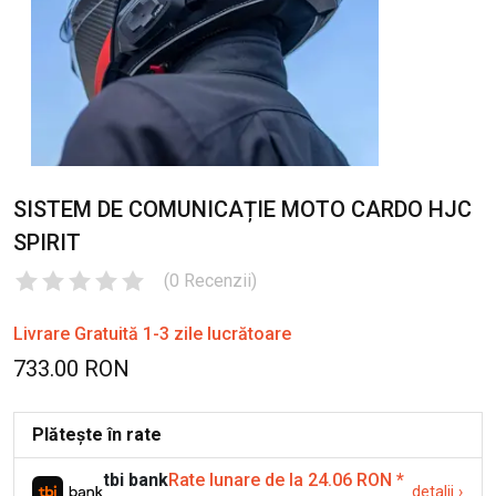
SISTEM DE COMUNICAȚIE MOTO CARDO HJC
SPIRIT
(
0
Recenzii
)
Livrare Gratuită 1-3 zile lucrătoare
733.00 RON
Plătește în rate
tbi bank
Rate lunare de la 24.06 RON
*
detalii
›