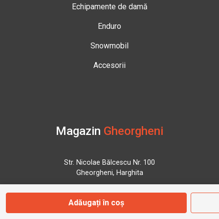
Echipamente de damă
Enduro
Snowmobil
Accesorii
Magazin
Gheorgheni
Str. Nicolae Bălcescu Nr. 100
Gheorgheni, Harghita
Adăugați în coș
Marți - Sâmbătă: 09:00 - 17:00