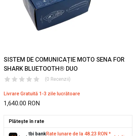
SISTEM DE COMUNICAȚIE MOTO SENA FOR
SHARK BLUETOOTH® DUO
(
0
Recenzii
)
Livrare Gratuită 1-3 zile lucrătoare
1,640.00 RON
Plătește în rate
tbi bank
Rate lunare de la 48.23 RON
*