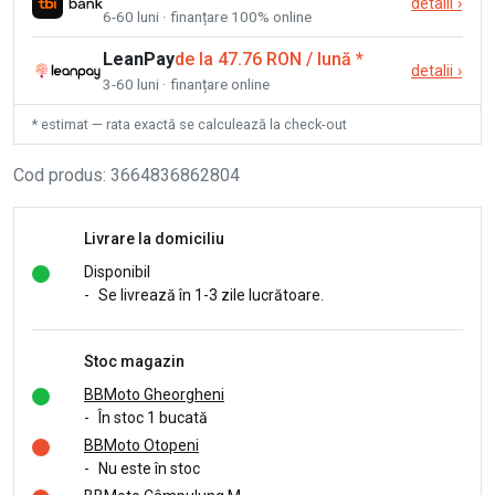
detalii
›
6-60 luni · finanțare 100% online
LeanPay
de la 47.76 RON / lună
*
detalii
›
3-60 luni · finanțare online
* estimat — rata exactă se calculează la check-out
Cod produs
:
3664836862804
Livrare la domiciliu
Disponibil
-
Se livrează în 1-3 zile lucrătoare.
Stoc magazin
BBMoto Gheorgheni
-
În stoc 1 bucată
BBMoto Otopeni
-
Nu este în stoc