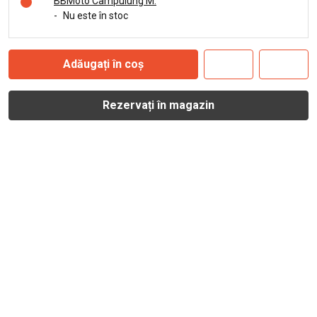
BBMoto Câmpulung M.
-
Nu este în stoc
Adăugați în coș
Rezervați în magazin