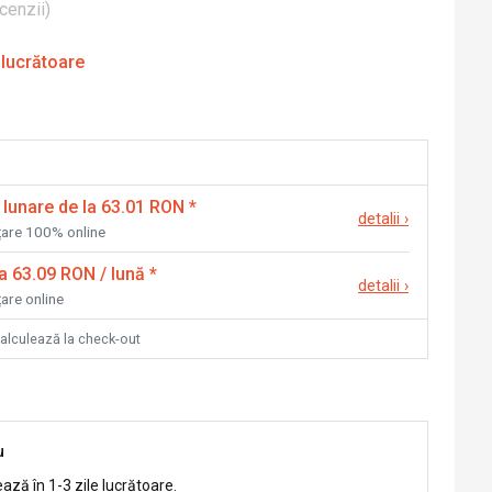
cenzii
)
 lucrătoare
 lunare de la 63.01 RON
*
detalii
›
nțare 100% online
la 63.09 RON / lună
*
detalii
›
țare online
calculează la check-out
u
ează în 1-3 zile lucrătoare.