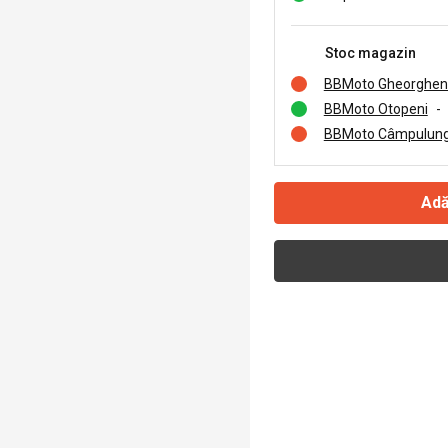
Stoc magazin
BBMoto Gheorghen
BBMoto Otopeni
-
BBMoto Câmpulung
Adă