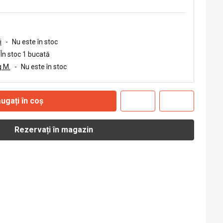
i
-
Nu este în stoc
În stoc 1 bucată
 M.
-
Nu este în stoc
ugați în coș
Rezervați în magazin