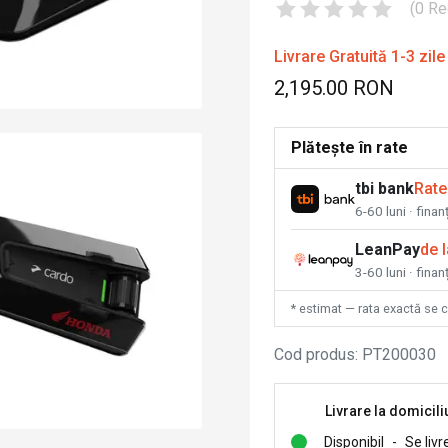
(
0
Re
Livrare Gratuită 1-3 zile
2,195.00 RON
Plătește în rate
tbi bank
Rate
6-60 luni · fina
LeanPay
de 
3-60 luni · finan
* estimat — rata exactă se 
Cod produs
:
PT200030
Livrare la domicili
Disponibil
-
Se livr