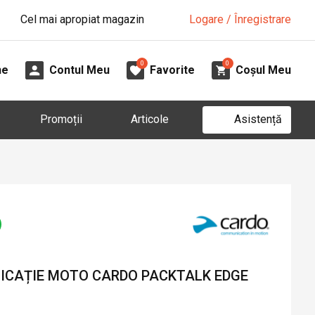
Cel mai apropiat magazin
Logare / Înregistrare
0
0
ne
Contul Meu
Favorite
Coșul Meu
Asistență
Promoții
Articole
ICAȚIE MOTO CARDO PACKTALK EDGE