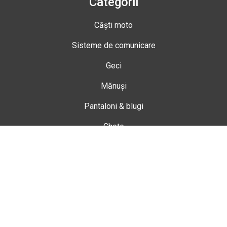
Categorii
Căști moto
Sisteme de comunicare
Geci
Mănuși
Pantaloni & blugi
Ghete
Echipamente de damă
Enduro
Snowmobil
Accesorii