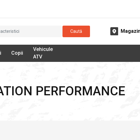
Magazi
Caută
Vehicule
i
Copii
ATV
ILATION PERFORMANCE