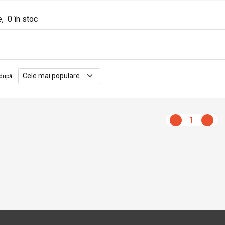
e
,
0
în stoc
după
:
1