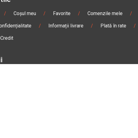
/
Coșul meu
/
Favorite
/
Comenzile mele
/
onfidențialitate
/
Informații livrare
/
Plată în rate
/
iCredit
i
/
Sisteme de comunicare
/
Geci
/
Mănuși
/
e de damă
/
Enduro
/
Snowmobil
/
Accesorii
n
Gheorgheni
Magazin
Otopeni
olae Bălcescu Nr. 100
Str. Ferme D Nr. 2
eni, Harghita
Otopeni, Ilfov
Sâmbătă: 09:00 - 17:00
Marți - Sâmbătă: 10:00 - 18