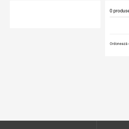
0
produs
Ordonează 