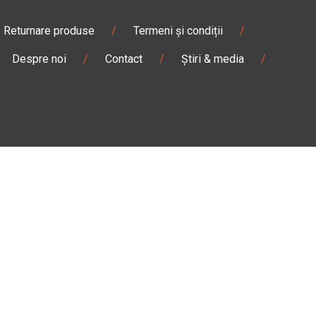
Returnare produse
/
Termeni și condiții
/
Despre noi
/
Contact
/
Știri & media
/
Pantaloni & blugi
/
Ghete
/
Magazin
Câmpulung M.
Str. Valea Seacă nr. 5
Câmpulung Moldovenesc, Suceava
:00
Marți - Sâmbătă: 10:00 - 18:00