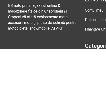
BBmoto prin magazinul online &
Contul meu
magazinele fizice din Gheorgheni și
Otopeni vă oferă echipamente moto,
Politica de c
accesorii moto și piese de schimb pentru
motociclete, snowmobile, ATV-uri!
Finanțare Un
Categori
Căști moto
+40 745 153 295
Echipament
Marți - Sâmbătă: 09:00 - 17:00
Magazi
Str. Nic
Gheorgh
Marți - 