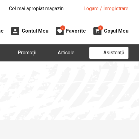
Cel mai apropiat magazin
Logare / Înregistrare
0
0
ne
Contul Meu
Favorite
Coșul Meu
Asistență
Promoții
Articole