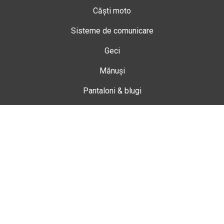
Căști moto
Sisteme de comunicare
Geci
Mănuși
Pantaloni & blugi
Ghete
Echipamente de damă
Enduro
Snowmobil
Accesorii