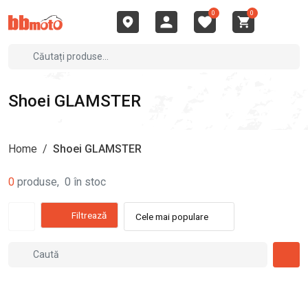
0
0
Shoei GLAMSTER
Home
/
Shoei GLAMSTER
0
produse
,
0
în stoc
Filtrează
Cele mai populare