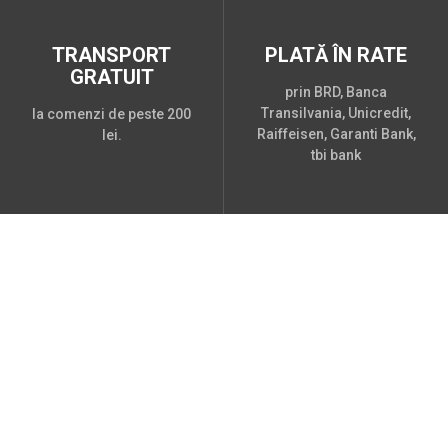
TRANSPORT
PLATĂ ÎN RATE
GRATUIT
prin BRD, Banca
Transilvania, Unicredit,
la comenzi de peste 200
Raiffeisen, Garanti Bank,
lei.
tbi bank