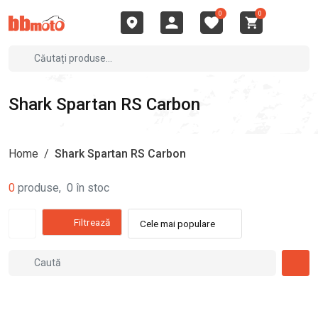
0
0
Shark Spartan RS Carbon
Home
/
Shark Spartan RS Carbon
0
produse
,
0
în stoc
Filtrează
Cele mai populare