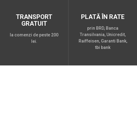
TRANSPORT
PLATĂ ÎN RATE
GRATUIT
prin BRD, Banca
Transilvania, Unicredit,
la comenzi de peste 200
Raiffeisen, Garanti Bank,
lei.
tbi bank