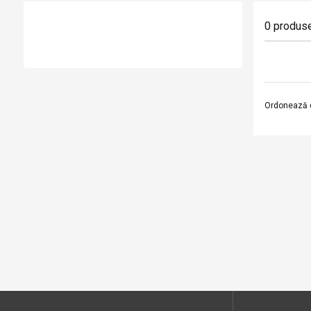
0
produs
Ordonează 