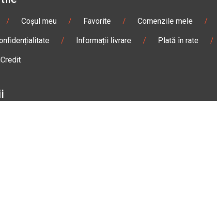
/
Coșul meu
/
Favorite
/
Comenzile mele
/
onfidențialitate
/
Informații livrare
/
Plată în rate
/
iCredit
i
/
Sisteme de comunicare
/
Geci
/
Mănuși
/
e de damă
/
Enduro
/
Snowmobil
/
Accesorii
n
Gheorgheni
Magazin
Otopeni
olae Bălcescu Nr. 100
Str. Ferme D Nr. 2
eni, Harghita
Otopeni, Ilfov
Sâmbătă: 09:00 - 17:00
Marți - Sâmbătă: 10:00 - 18