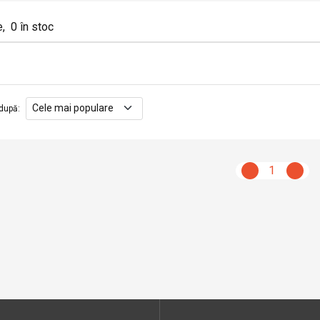
e
,
0
în stoc
după
:
1