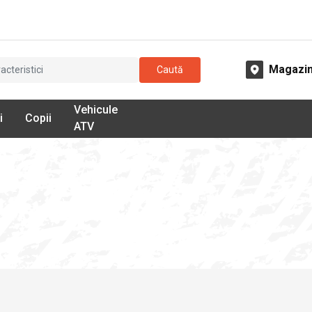
Magazi
Caută
Vehicule
i
Copii
ATV