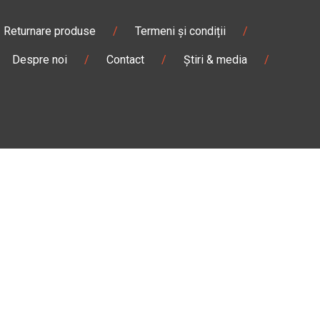
Returnare produse
/
Termeni și condiții
/
Despre noi
/
Contact
/
Știri & media
/
Pantaloni & blugi
/
Ghete
/
Magazin
Câmpulung M.
Str. Valea Seacă nr. 5
Câmpulung Moldovenesc, Suceava
:00
Marți - Sâmbătă: 10:00 - 18:00