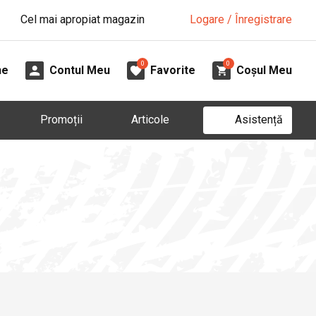
Cel mai apropiat magazin
Logare / Înregistrare
0
0
ne
Contul Meu
Favorite
Coșul Meu
Asistență
Promoții
Articole