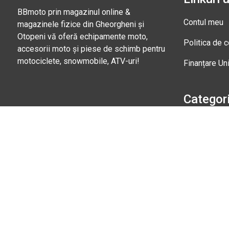
BBmoto prin magazinul online &
Contul meu
magazinele fizice din Gheorgheni și
Otopeni vă oferă echipamente moto,
Politica de c
accesorii moto și piese de schimb pentru
motociclete, snowmobile, ATV-uri!
Finanțare Un
Categori
Căști moto
+40 745 153 295
Echipament
Marți - Sâmbătă: 09:00 - 17:00
Magazi
Str. Nic
Gheorgh
Marți - 