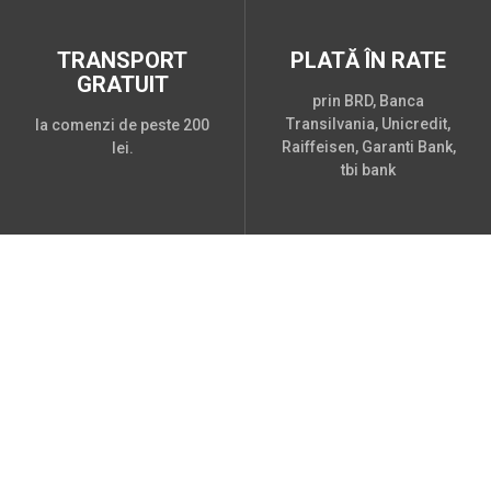
TRANSPORT
PLATĂ ÎN RATE
GRATUIT
prin BRD, Banca
Transilvania, Unicredit,
la comenzi de peste 200
Raiffeisen, Garanti Bank,
lei.
tbi bank