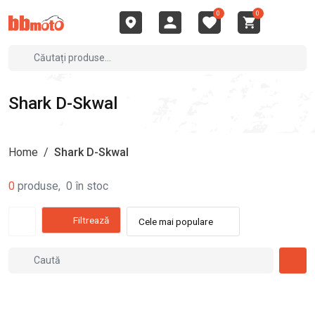
0
0
Shark D-Skwal
Home
/
Shark D-Skwal
0
produse
,
0
în stoc
Filtrează
Cele mai populare