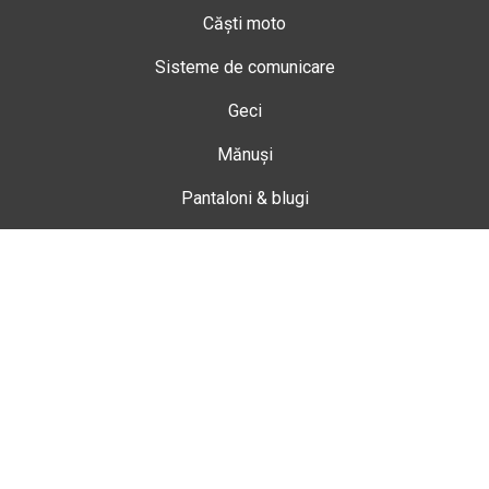
Căști moto
Sisteme de comunicare
Geci
Mănuși
Pantaloni & blugi
Ghete
Echipamente de damă
Enduro
Snowmobil
Accesorii