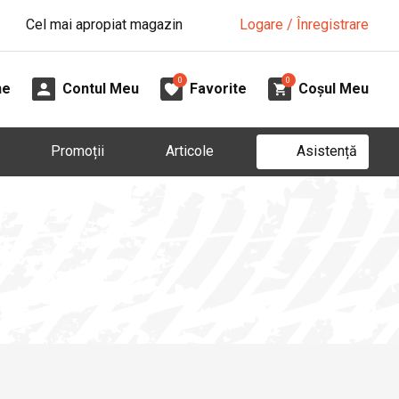
Cel mai apropiat magazin
Logare / Înregistrare
0
0
ne
Contul Meu
Favorite
Coșul Meu
Asistență
Promoții
Articole