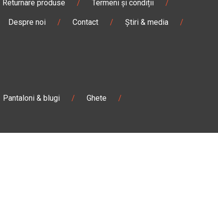
Returnare produse
/
Termeni și condiții
/
Despre noi
/
Contact
/
Știri & media
/
Pantaloni & blugi
/
Ghete
/
Magazin
Câmpulung M.
Str. Valea Seacă nr. 5
Câmpulung Moldovenesc, Suceava
:00
Marți - Sâmbătă: 10:00 - 18:00
0728 210 192