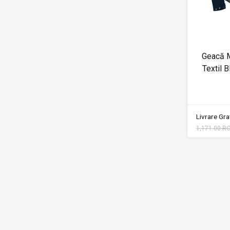
Geacă M
Textil
Livrare Grat
1,171.00 R