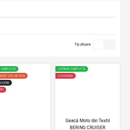
Tip afișare
E GRATUITĂ
LIVRARE GRATUITĂ
ISIȚI
233.00 RON
LICHIDARE
UCERE
RE
Geacă Moto din Textil
BERING CRUISER