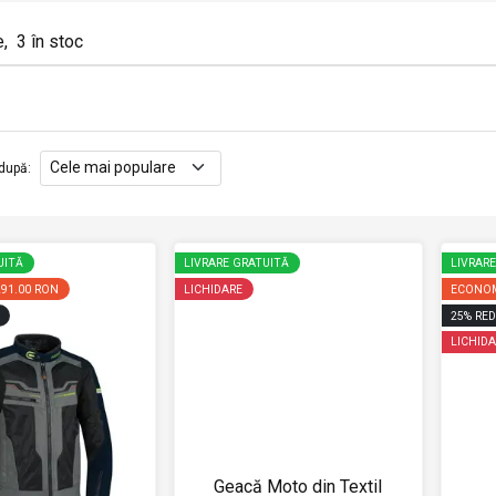
e
,
3
în stoc
după
:
UITĂ
LIVRARE GRATUITĂ
LIVRAR
291.00 RON
LICHIDARE
ECONOM
25
%
RED
LICHIDA
Geacă Moto din Textil