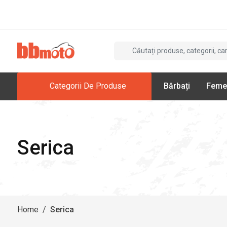
Categorii De Produse
Bărbați
Feme
Serica
Home
/
Serica