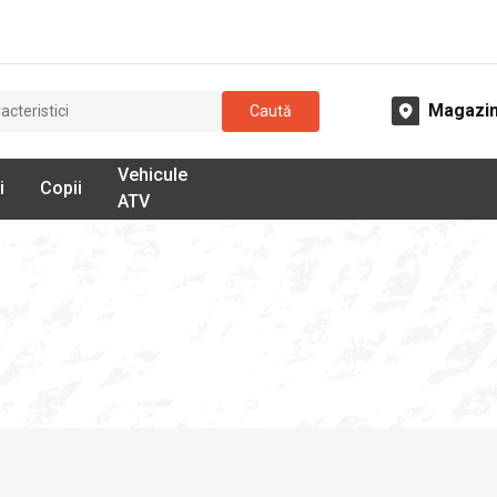
Magazi
Caută
Vehicule
i
Copii
ATV