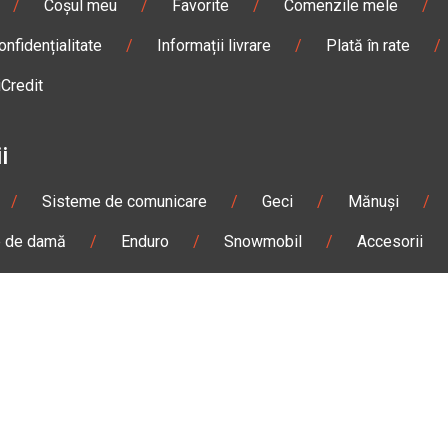
/
Coșul meu
/
Favorite
/
Comenzile mele
/
onfidențialitate
/
Informații livrare
/
Plată în rate
/
iCredit
i
/
Sisteme de comunicare
/
Geci
/
Mănuși
/
e de damă
/
Enduro
/
Snowmobil
/
Accesorii
n
Gheorgheni
Magazin
Otopeni
olae Bălcescu Nr. 100
Str. Ferme D Nr. 2
eni, Harghita
Otopeni, Ilfov
Sâmbătă: 09:00 - 17:00
Marți - Sâmbătă: 10:00 - 18
3 295
0755 141 155