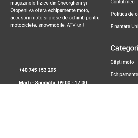
Contul meu
magazinele fizice din Gheorgheni și
Otopeni vă oferă echipamente moto,
Politica de c
accesorii moto și piese de schimb pentru
motociclete, snowmobile, ATV-uri!
Finanțare Un
Categori
Căști moto
+40 745 153 295
Echipament
Marți - Sâmbătă: 09:00 - 17:00
Magazi
Str. Nic
Gheorgh
Marți - 
0745 15