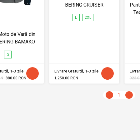
BERING CRUISER
Pant
Te
L
2XL
oto de Vară din
 BERING BAMAKO
S
uită, 1-3 zile
Livrare Gratuită, 1-3 zile
Livrar
ON
880.00 RON
1,250.00 RON
923.0
1