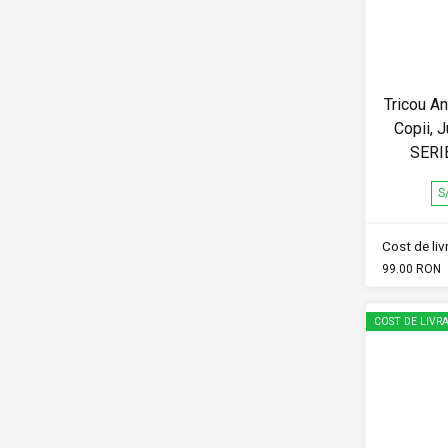
Tricou A
Copii, 
SERI
S
Cost de li
99.00 RON
COST DE LIVRA