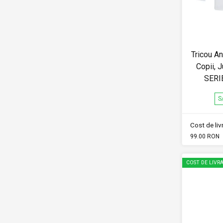
Tricou A
Copii, 
SERI
S
Cost de li
99.00 RON
COST DE LIVRA