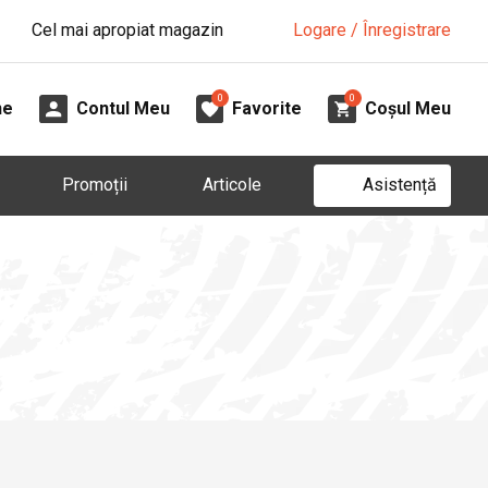
Cel mai apropiat magazin
Logare / Înregistrare
0
0
ne
Contul Meu
Favorite
Coșul Meu
Asistență
Promoții
Articole