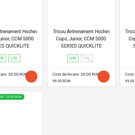
ntrenament Hochei
Tricou Antrenament Hochei
Tric
Junior, CCM 5000
Copii, Junior, CCM 5000
Co
ES QUICKLITE
SERIES QUICKLITE
/M
L/XL
S/M
L/XL
vrare: 20.00 RON
Cost de livrare: 20.00 RON
Cost 
99.00 RON
99.00
RE: 20.00 RON