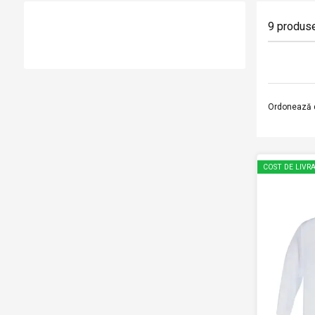
9
produs
Ordonează 
COST DE LIVRA