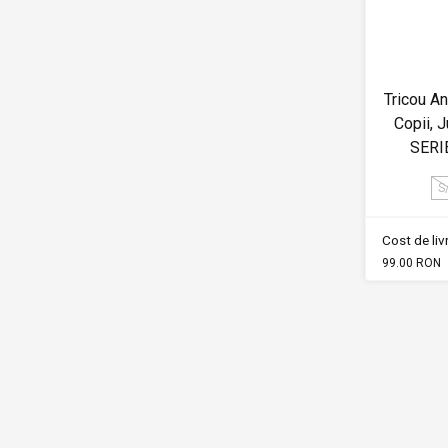
Tricou A
Copii, 
SERI
S
Cost de li
99.00 RON