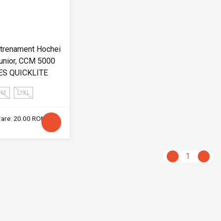
ntrenament Hochei
Junior, CCM 5000
ES QUICKLITE
/M
L/XL
vrare: 20.00 RON
1