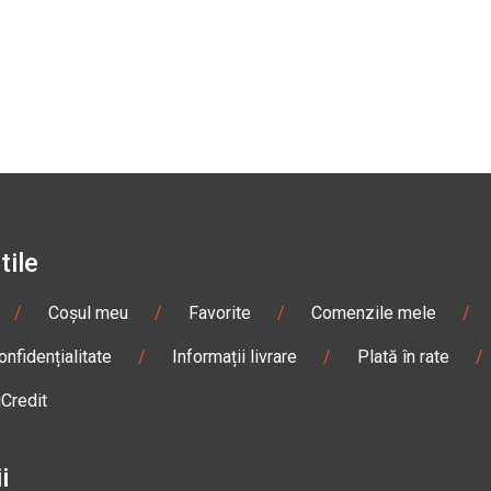
tile
/
Coșul meu
/
Favorite
/
Comenzile mele
/
onfidențialitate
/
Informații livrare
/
Plată în rate
/
iCredit
i