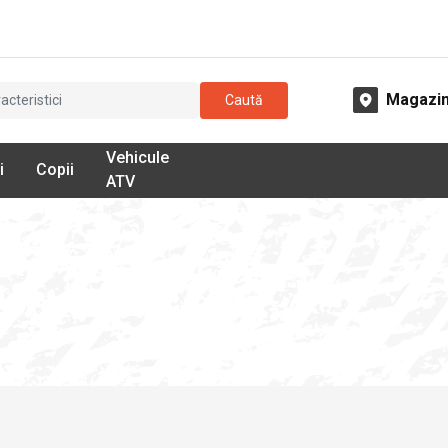
Magazi
Caută
Vehicule
i
Copii
ATV