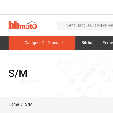
Categorii De Produse
Bărbați
Feme
S/M
Home
/
S/M