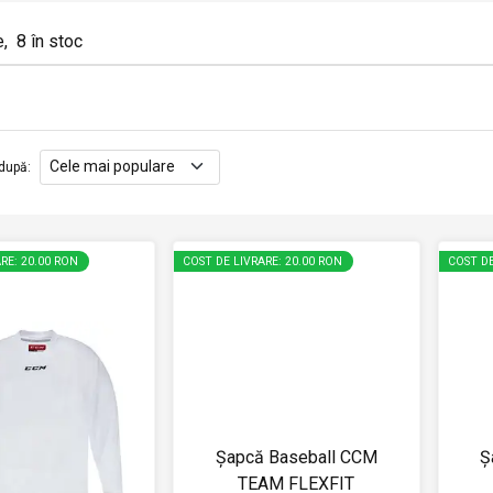
e
,
8
în stoc
după
:
RE: 20.00 RON
COST DE LIVRARE: 20.00 RON
COST DE
Șapcă Baseball CCM
Ș
TEAM FLEXFIT