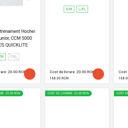
S/M
L/XL
ntrenament Hochei
Junior, CCM 5000
ES QUICKLITE
/M
L/XL
vrare: 20.00 RON
Cost de livrare: 20.00 RON
Cost 
168.00 RON
168.0
RE: 20.00 RON
COST DE LIVRARE: 20.00 RON
COST DE