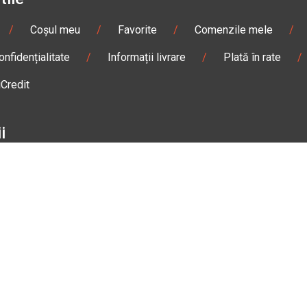
/
Coșul meu
/
Favorite
/
Comenzile mele
/
onfidențialitate
/
Informații livrare
/
Plată în rate
/
iCredit
i
/
Sisteme de comunicare
/
Geci
/
Mănuși
/
e de damă
/
Enduro
/
Snowmobil
/
Accesorii
n
Gheorgheni
Magazin
Otopeni
olae Bălcescu Nr. 100
Str. Ferme D Nr. 2
eni, Harghita
Otopeni, Ilfov
Sâmbătă: 09:00 - 17:00
Marți - Sâmbătă: 10:00 - 18