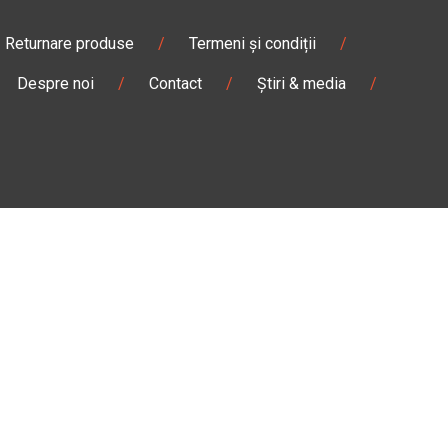
Returnare produse
/
Termeni și condiții
/
Despre noi
/
Contact
/
Știri & media
/
Pantaloni & blugi
/
Ghete
/
Magazin
Câmpulung M.
Str. Valea Seacă nr. 5
Câmpulung Moldovenesc, Suceava
:00
Marți - Sâmbătă: 10:00 - 18:00