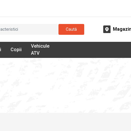
Magazi
Caută
Vehicule
i
Copii
ATV