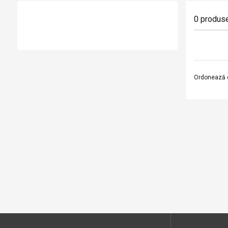
0
produs
Ordonează 