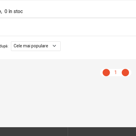
e
,
0
în stoc
după
:
1