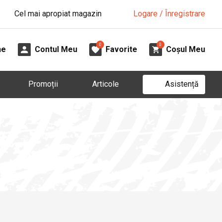
Cel mai apropiat magazin
Logare / Înregistrare
0
0
ne
Contul Meu
Favorite
Coșul Meu
Asistență
Promoții
Articole