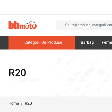
Categorii De Produse
Bărbați
Feme
R20
Home
/
R20