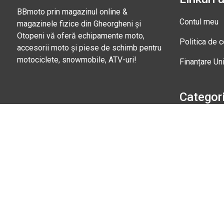
BBmoto prin magazinul online &
Contul meu
magazinele fizice din Gheorgheni și
Otopeni vă oferă echipamente moto,
Politica de c
accesorii moto și piese de schimb pentru
motociclete, snowmobile, ATV-uri!
Finanțare Un
Categori
Căști moto
+40 745 153 295
Echipament
Marți - Sâmbătă: 09:00 - 17:00
Magazi
Str. Nic
Gheorgh
Marți - 