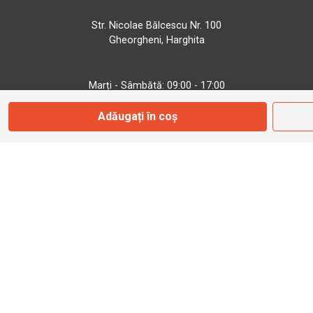
Str. Nicolae Bălcescu Nr. 100
Gheorgheni, Harghita
Marți - Sâmbătă: 09:00 - 17:00
Adăugați în coș
0745 153 295
info@bbmoto.ro
Magazin
Otopeni