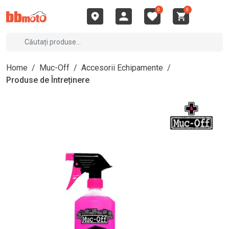
0
0
Home
/
Muc-Off
/
Accesorii Echipamente
/
Produse de Întreținere