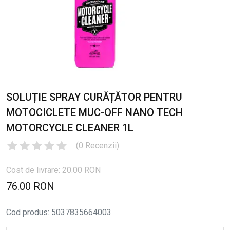
SOLUȚIE SPRAY CURĂȚĂTOR PENTRU
MOTOCICLETE MUC-OFF NANO TECH
MOTORCYCLE CLEANER 1L
(
0
Recenzii
)
Cost de livrare: 20.00 RON
76.00 RON
Cod produs
:
5037835664003