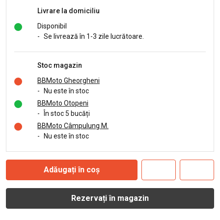
Livrare la domiciliu
Disponibil
-
Se livrează în 1-3 zile lucrătoare.
Stoc magazin
BBMoto Gheorgheni
-
Nu este în stoc
BBMoto Otopeni
-
În stoc 5 bucăți
BBMoto Câmpulung M.
-
Nu este în stoc
Adăugați în coș
Rezervați în magazin