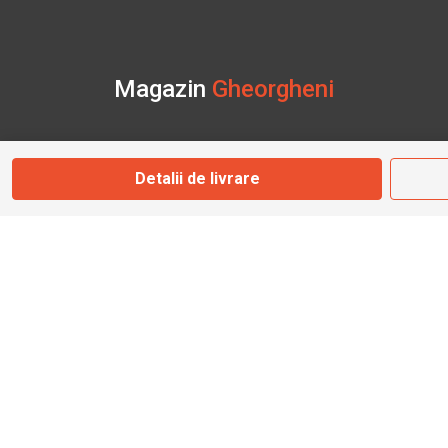
Magazin
Gheorgheni
Str. Nicolae Bălcescu Nr. 100
Gheorgheni, Harghita
Detalii de livrare
Marți - Sâmbătă: 09:00 - 17:00
0745 153 295
info@bbmoto.ro