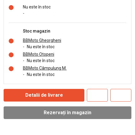
Nu este în stoc
-
Stoc magazin
BBMoto Gheorgheni
-
Nu este în stoc
BBMoto Otopeni
-
Nu este în stoc
BBMoto Câmpulung M.
-
Nu este în stoc
Detalii de livrare
Rezervați în magazin