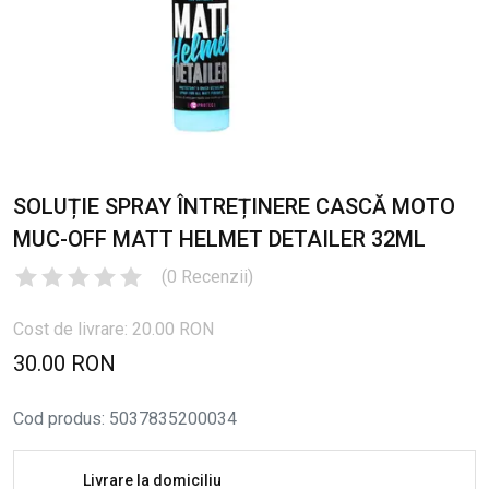
SOLUȚIE SPRAY ÎNTREȚINERE CASCĂ MOTO
MUC-OFF MATT HELMET DETAILER 32ML
(
0
Recenzii
)
Cost de livrare: 20.00 RON
30.00 RON
Cod produs
:
5037835200034
Livrare la domiciliu