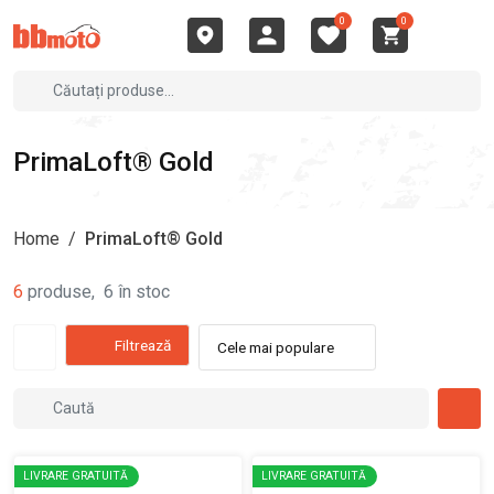
0
0
PrimaLoft® Gold
Home
/
PrimaLoft® Gold
6
produse
,
6
în stoc
Filtrează
Cele mai populare
LIVRARE GRATUITĂ
LIVRARE GRATUITĂ