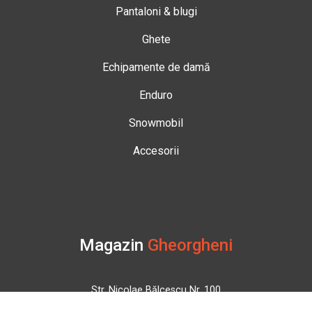
Pantaloni & blugi
Ghete
Echipamente de damă
Enduro
Snowmobil
Accesorii
Magazin
Gheorgheni
Str. Nicolae Bălcescu Nr. 100
Gheorgheni, Harghita