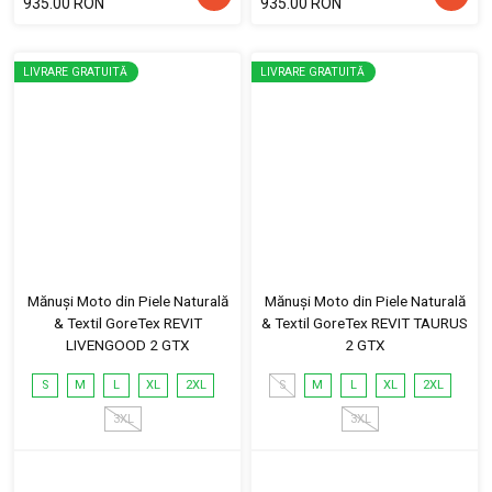
935.00 RON
935.00 RON
LIVRARE GRATUITĂ
LIVRARE GRATUITĂ
Mănuși Moto din Piele Naturală
Mănuși Moto din Piele Naturală
& Textil GoreTex REVIT
& Textil GoreTex REVIT TAURUS
LIVENGOOD 2 GTX
2 GTX
S
M
L
XL
2XL
S
M
L
XL
2XL
3XL
3XL