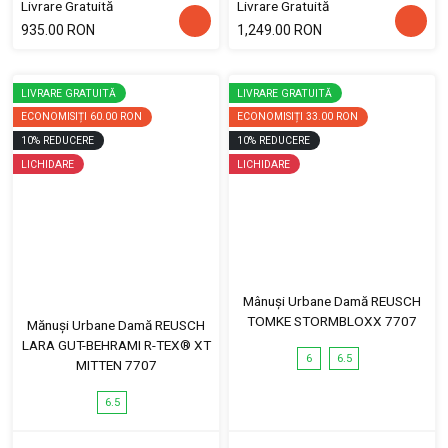
Livrare Gratuită
Livrare Gratuită
935.00 RON
1,249.00 RON
LIVRARE GRATUITĂ
LIVRARE GRATUITĂ
ECONOMISIȚI
60.00 RON
ECONOMISIȚI
33.00 RON
10
%
REDUCERE
10
%
REDUCERE
LICHIDARE
LICHIDARE
Mânuși Urbane Damă REUSCH
TOMKE STORMBLOXX 7707
Mănuși Urbane Damă REUSCH
LARA GUT-BEHRAMI R-TEX® XT
6
6.5
MITTEN 7707
6.5