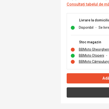
Consultați tabelul de m
Livrare la domicili
Disponibil
-
Se livr
Stoc magazin
BBMoto Gheorghen
BBMoto Otopeni
-
BBMoto Câmpulung
Adă