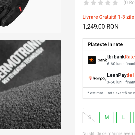
(
0
Re
Livrare Gratuită 1-3 zile
1,249.00 RON
Plătește în rate
tbi bank
Rate
6-60 luni · fina
LeanPay
de 
3-60 luni · finan
* estimat — rata exactă se 
:
S
M
L
Nu știți de ce mărime aveți