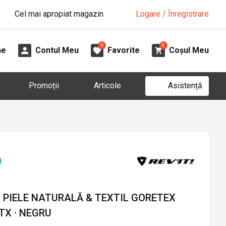
Cel mai apropiat magazin
Logare / Înregistrare
0
0
ne
Contul Meu
Favorite
Coșul Meu
Asistență
Promoții
Articole
 PIELE NATURALĂ & TEXTIL GORETEX
TX · NEGRU