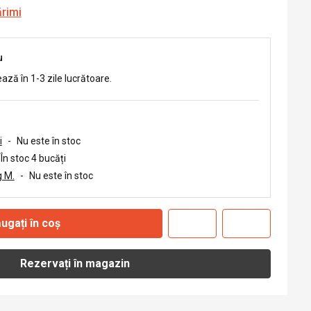
ărimi
u
ează în 1-3 zile lucrătoare.
i
-
Nu este în stoc
În stoc 4 bucăți
 M.
-
Nu este în stoc
ugați în coș
Rezervați în magazin