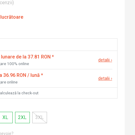
cenzii
)
 lucrătoare
 lunare de la 37.81 RON
*
detalii
›
nțare 100% online
la 36.96 RON / lună
*
detalii
›
țare online
calculează la check-out
XL
2XL
3XL
 nevoie?