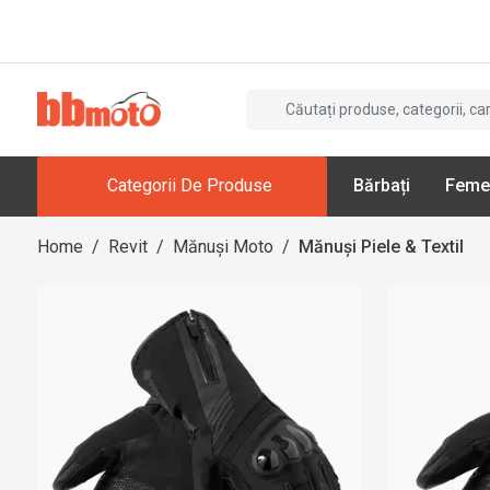
Categorii De Produse
Bărbați
Feme
Home
/
Revit
/
Mănuși Moto
/
Mănuși Piele & Textil