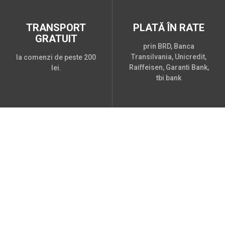
TRANSPORT
PLATĂ ÎN RATE
GRATUIT
prin BRD, Banca
Transilvania, Unicredit,
la comenzi de peste 200
Raiffeisen, Garanti Bank,
lei.
tbi bank