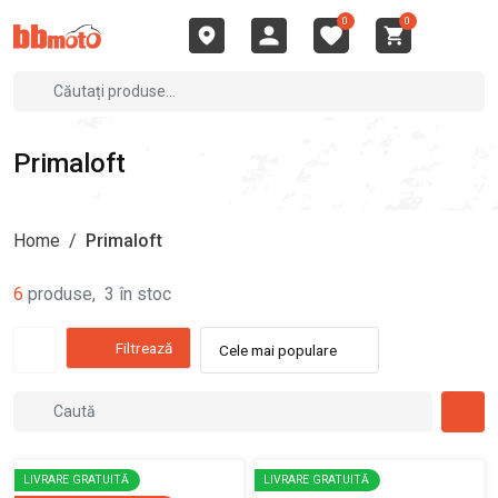
0
0
Primaloft
Home
/
Primaloft
6
produse
,
3
în stoc
Filtrează
Cele mai populare
LIVRARE GRATUITĂ
LIVRARE GRATUITĂ