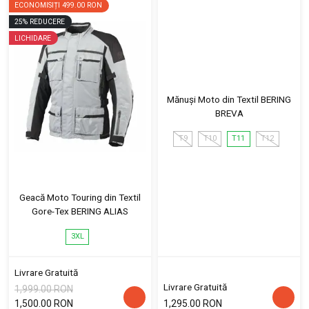
ECONOMISIȚI
499.00 RON
25
%
REDUCERE
LICHIDARE
Mănuși Moto din Textil BERING
BREVA
T9
T10
T11
T12
Geacă Moto Touring din Textil
Gore-Tex BERING ALIAS
3XL
Livrare Gratuită
Livrare Gratuită
1,999.00 RON
1,500.00 RON
1,295.00 RON