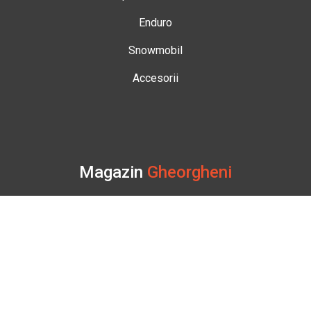
Enduro
Snowmobil
Accesorii
Magazin
Gheorgheni
Str. Nicolae Bălcescu Nr. 100
Gheorgheni, Harghita
Marți - Sâmbătă: 09:00 - 17:00