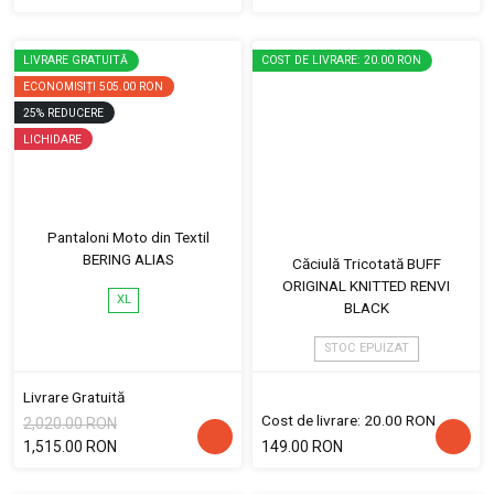
LIVRARE GRATUITĂ
COST DE LIVRARE: 20.00 RON
ECONOMISIȚI
505.00 RON
25
%
REDUCERE
LICHIDARE
Pantaloni Moto din Textil
BERING ALIAS
Căciulă Tricotată BUFF
ORIGINAL KNITTED RENVI
XL
BLACK
STOC EPUIZAT
Livrare Gratuită
Cost de livrare: 20.00 RON
2,020.00 RON
1,515.00 RON
149.00 RON