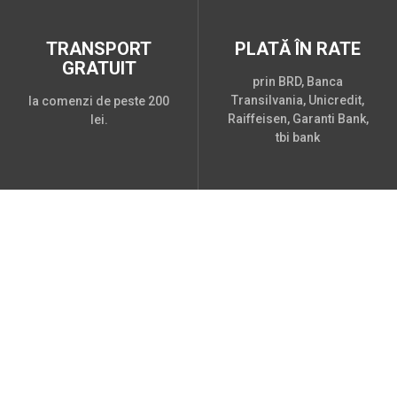
TRANSPORT
PLATĂ ÎN RATE
GRATUIT
prin BRD, Banca
Transilvania, Unicredit,
la comenzi de peste 200
Raiffeisen, Garanti Bank,
lei.
tbi bank