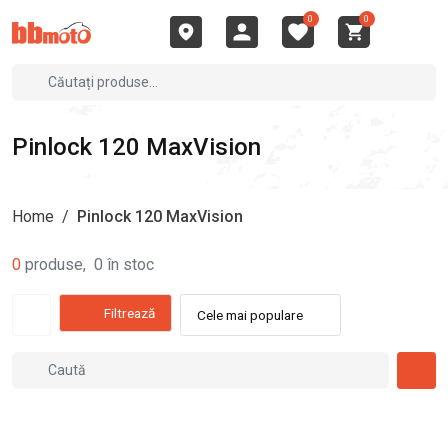
0
0
Pinlock 120 MaxVision
Home
/
Pinlock 120 MaxVision
0
produse
,
0
în stoc
Filtrează
Cele mai populare