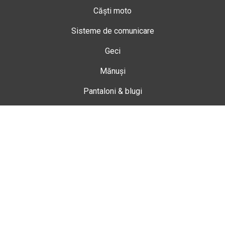
Căști moto
Sisteme de comunicare
Geci
Mănuși
Pantaloni & blugi
Ghete
Echipamente de damă
Enduro
Snowmobil
Accesorii