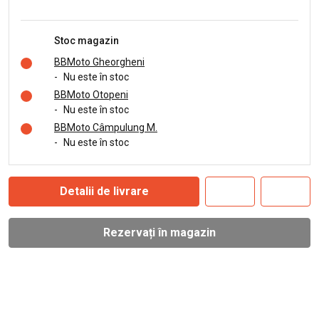
Stoc magazin
BBMoto Gheorgheni
-
Nu este în stoc
BBMoto Otopeni
-
Nu este în stoc
BBMoto Câmpulung M.
-
Nu este în stoc
Detalii de livrare
Rezervați în magazin