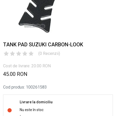
TANK PAD SUZUKI CARBON-LOOK
(
0
Recenzii
)
Cost de livrare: 20.00 RON
45.00 RON
Cod produs
:
100261583
Livrare la domiciliu
Nu este în stoc
-