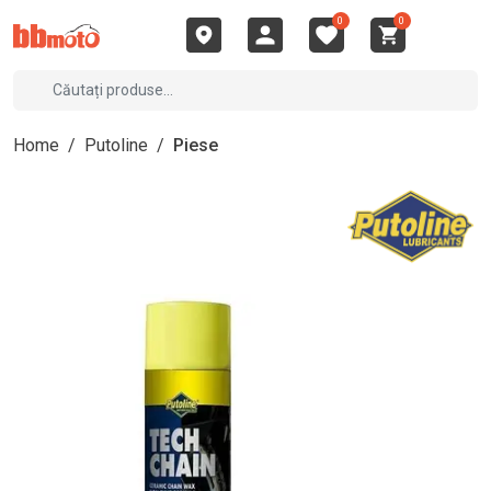
0
0
Home
/
Putoline
/
Piese