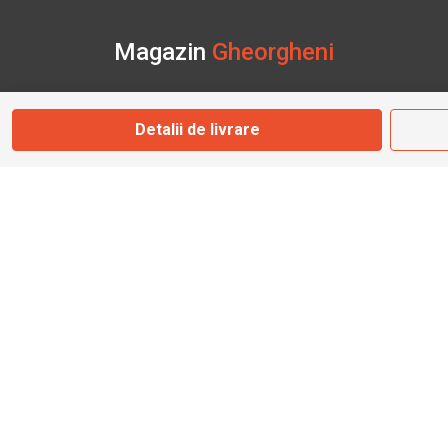
Magazin
Gheorgheni
Str. Nicolae Bălcescu Nr. 100
Detalii de livrare
Gheorgheni, Harghita
Marți - Sâmbătă: 09:00 - 17:00
0745 153 295
info@bbmoto.ro