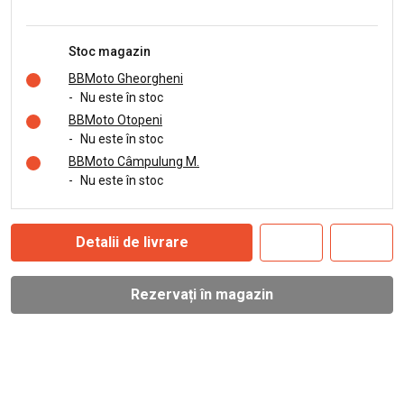
Stoc magazin
BBMoto Gheorgheni
-
Nu este în stoc
BBMoto Otopeni
-
Nu este în stoc
BBMoto Câmpulung M.
-
Nu este în stoc
Detalii de livrare
Rezervați în magazin