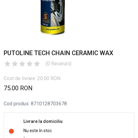
PUTOLINE TECH CHAIN CERAMIC WAX
(
0
Recenzii
)
Cost de livrare: 20.00 RON
75.00 RON
Cod produs
:
8710128703678
Livrare la domiciliu
Nu este în stoc
-