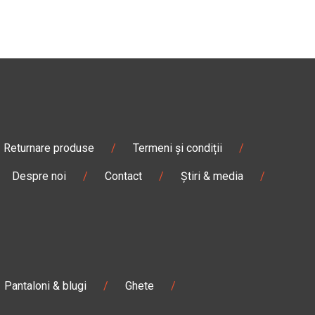
Returnare produse
/
Termeni și condiții
/
Despre noi
/
Contact
/
Știri & media
/
Pantaloni & blugi
/
Ghete
/