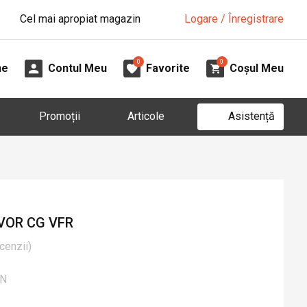
Cel mai apropiat magazin
Logare / Înregistrare
0
0
ne
Contul Meu
Favorite
Coșul Meu
Asistență
Promoții
Articole
VOR CG VFR
cenzii
)
ON