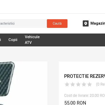
Magazi
Caută
Vehicule
i
Copii
ATV
PROTECTIE REZER
(
0
Re
Cost de livrare: 20.00 R
55.00 RON