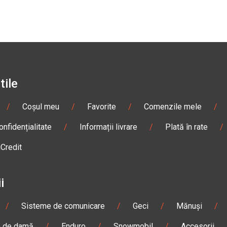
tile
/
Coșul meu
/
Favorite
/
Comenzile mele
/
onfidențialitate
/
Informații livrare
/
Plată în rate
/
iCredit
i
/
Sisteme de comunicare
/
Geci
/
Mănuși
/
e de damă
/
Enduro
/
Snowmobil
/
Accesorii