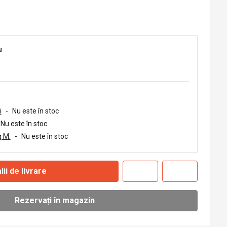
u
i
-
Nu este în stoc
Nu este în stoc
 M.
-
Nu este în stoc
lii de livrare
Rezervați în magazin