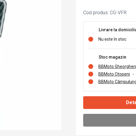
Cod produs
:
CG-VFR
Livrare la domicili
Nu este în stoc
Stoc magazin
BBMoto Gheorghen
BBMoto Otopeni
-
BBMoto Câmpulung
Deta