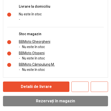
Livrare la domiciliu
Nu este în stoc
-
Stoc magazin
BBMoto Gheorgheni
-
Nu este în stoc
BBMoto Otopeni
-
Nu este în stoc
BBMoto Câmpulung M.
-
Nu este în stoc
Detalii de livrare
Rezervați în magazin