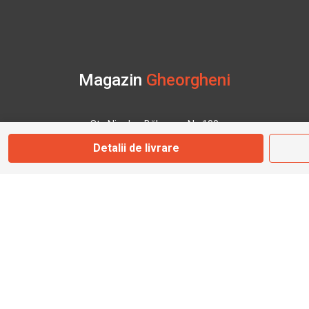
Magazin
Gheorgheni
Str. Nicolae Bălcescu Nr. 100
Gheorgheni, Harghita
Detalii de livrare
Marți - Sâmbătă: 09:00 - 17:00
0745 153 295
info@bbmoto.ro