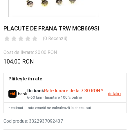
PLACUTE DE FRANA TRW MCB669SI
(
0
Recenzii
)
Cost de livrare: 20.00 RON
104.00 RON
Plătește în rate
tbi bank
Rate lunare de la 7.30 RON
*
detalii
›
6-60 luni · finanțare 100% online
* estimat — rata exactă se calculează la check-out
Cod produs
:
3322937092437