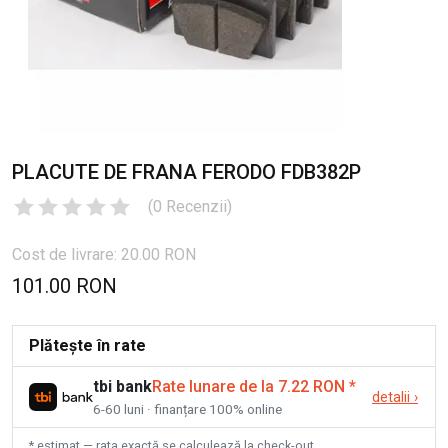
PLACUTE DE FRANA FERODO FDB382P
(
0
Recenzii
)
Cost de livrare: 20.00 RON
101.00 RON
Plătește în rate
tbi bank
Rate lunare de la 7.22 RON
*
detalii
›
6-60 luni · finanțare 100% online
* estimat — rata exactă se calculează la check-out