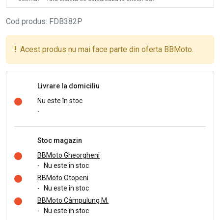
Cod produs
:
FDB382P
!
Acest produs nu mai face parte din oferta BBMoto.
Livrare la domiciliu
Nu este în stoc
-
Stoc magazin
BBMoto Gheorgheni
-
Nu este în stoc
BBMoto Otopeni
-
Nu este în stoc
BBMoto Câmpulung M.
-
Nu este în stoc