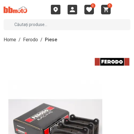
0
0
Home
/
Ferodo
/
Piese