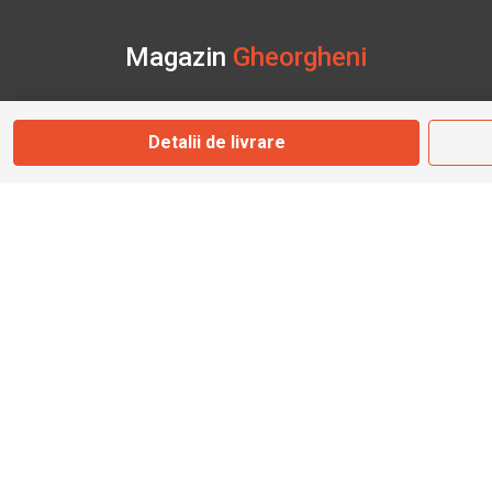
Magazin
Gheorgheni
Str. Nicolae Bălcescu Nr. 100
Detalii de livrare
Gheorgheni, Harghita
Marți - Sâmbătă: 09:00 - 17:00
0745 153 295
info@bbmoto.ro