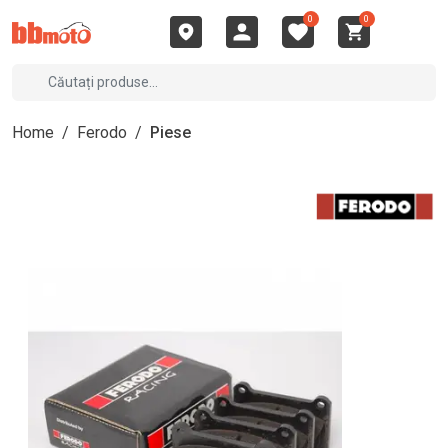
0
0
Home
/
Ferodo
/
Piese