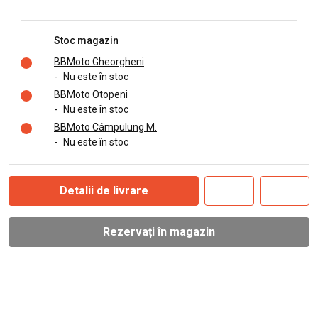
Stoc magazin
BBMoto Gheorgheni
-
Nu este în stoc
BBMoto Otopeni
-
Nu este în stoc
BBMoto Câmpulung M.
-
Nu este în stoc
Detalii de livrare
Rezervați în magazin