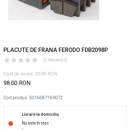
PLACUTE DE FRANA FERODO FDB2098P
(
0
Recenzii
)
Cost de livrare: 20.00 RON
98.00 RON
Cod produs
:
5016687169072
Livrare la domiciliu
Nu este în stoc
-