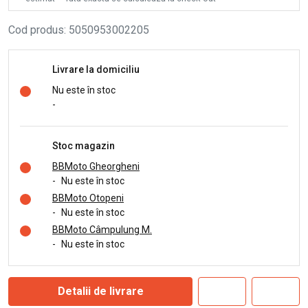
Cod produs
:
5050953002205
Livrare la domiciliu
Nu este în stoc
-
Stoc magazin
BBMoto Gheorgheni
-
Nu este în stoc
BBMoto Otopeni
-
Nu este în stoc
BBMoto Câmpulung M.
-
Nu este în stoc
Detalii de livrare