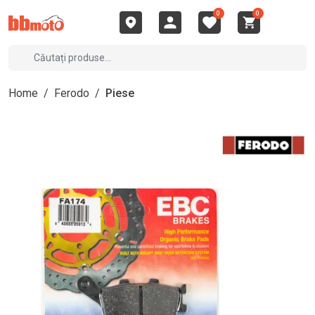
0
0
Home
/
Ferodo
/
Piese