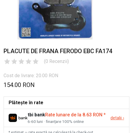
PLACUTE DE FRANA FERODO EBC FA174
(
0
Recenzii
)
Cost de livrare: 20.00 RON
154.00 RON
Plătește în rate
tbi bank
Rate lunare de la 8.63 RON
*
detalii
›
6-60 luni · finanțare 100% online
* estimat — rata exactă se calculează la check-out