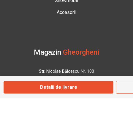
Snowmobil
Accesorii
Magazin
Gheorgheni
Str. Nicolae Bălcescu Nr. 100
Gheorgheni, Harghita
Detalii de livrare
Marți - Sâmbătă: 09:00 - 17:00
0745 153 295