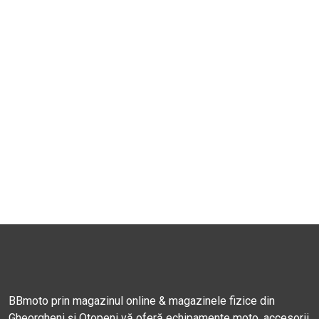
BBmoto prin magazinul online & magazinele fizice din
Gheorgheni și Otopeni vă oferă echipamente moto, accesorii