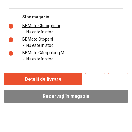
Stoc magazin
BBMoto Gheorgheni
-
Nu este în stoc
BBMoto Otopeni
-
Nu este în stoc
BBMoto Câmpulung M.
-
Nu este în stoc
Detalii de livrare
Rezervați în magazin