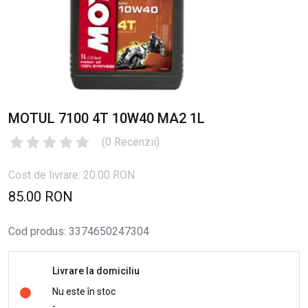
MOTUL 7100 4T 10W40 MA2 1L
(
0
Recenzii
)
Cost de livrare: 20.00 RON
85.00 RON
Cod produs
:
3374650247304
Livrare la domiciliu
Nu este în stoc
-