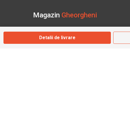
Magazin
Gheorgheni
Str. Nicolae Bălcescu Nr. 100
Detalii de livrare
Gheorgheni, Harghita
Marți - Sâmbătă: 09:00 - 17:00
0745 153 295
info@bbmoto.ro