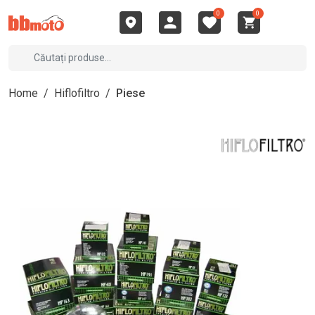
0
0
Home
/
Hiflofiltro
/
Piese