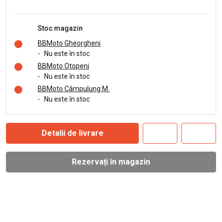
Stoc magazin
BBMoto Gheorgheni
-
Nu este în stoc
BBMoto Otopeni
-
Nu este în stoc
BBMoto Câmpulung M.
-
Nu este în stoc
Detalii de livrare
Rezervați în magazin