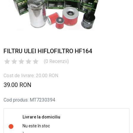
FILTRU ULEI HIFLOFILTRO HF164
(
0
Recenzii
)
Cost de livrare: 20.00 RON
39.00 RON
Cod produs
:
MT7230394
Livrare la domiciliu
Nu este în stoc
-