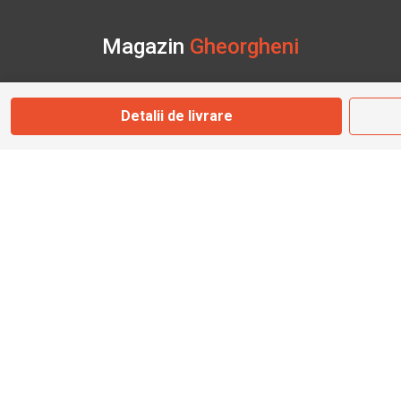
Magazin
Gheorgheni
Str. Nicolae Bălcescu Nr. 100
Detalii de livrare
Gheorgheni, Harghita
Marți - Sâmbătă: 09:00 - 17:00
0745 153 295
info@bbmoto.ro