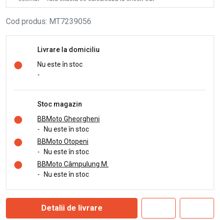
Cod produs
:
MT7239056
Livrare la domiciliu
Nu este în stoc
-
Stoc magazin
BBMoto Gheorgheni
-
Nu este în stoc
BBMoto Otopeni
-
Nu este în stoc
BBMoto Câmpulung M.
-
Nu este în stoc
Detalii de livrare