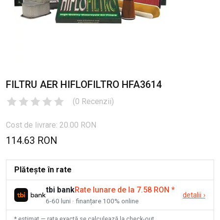
FILTRU AER HIFLOFILTRO HFA3614
(
0
Recenzii
)
Cost de livrare: 20.00 RON
114.63 RON
Plătește în rate
tbi bank
Rate lunare de la 7.58 RON
*
detalii
›
6-60 luni · finanțare 100% online
* estimat — rata exactă se calculează la check-out