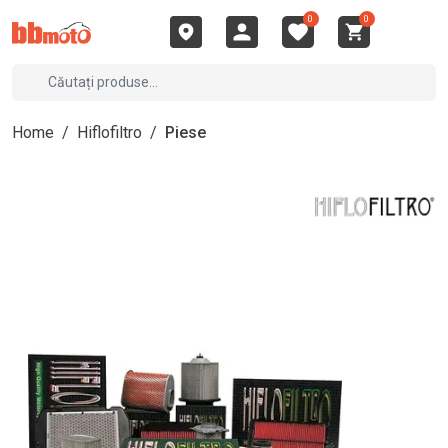
0
0
Home
/
Hiflofiltro
/
Piese