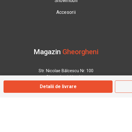
Snowmobil
Accesorii
Magazin
Gheorgheni
Str. Nicolae Bălcescu Nr. 100
Gheorgheni, Harghita
Detalii de livrare
Marți - Sâmbătă: 09:00 - 17:00
0745 153 295