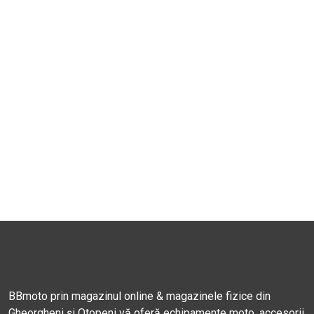
BBmoto prin magazinul online & magazinele fizice din
Gheorgheni și Otopeni vă oferă echipamente moto, accesorii