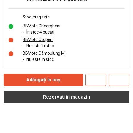
Stoc magazin
BBMoto Gheorgheni
-
În stoc 4 bucăți
BBMoto Otopeni
-
Nu este în stoc
BBMoto Câmpulung M.
-
Nu este în stoc
Adăugați în coș
Rezervați în magazin