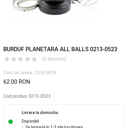
BURDUF PLANETARA ALL BALLS 0213-0523
(
0
Recenzii
)
Cost de livrare: 20.00 RON
62.00 RON
Cod produs
:
0213-0523
Livrare la domiciliu
Disponibil
-
Se livrează în 1-3 zile lucrătoare.