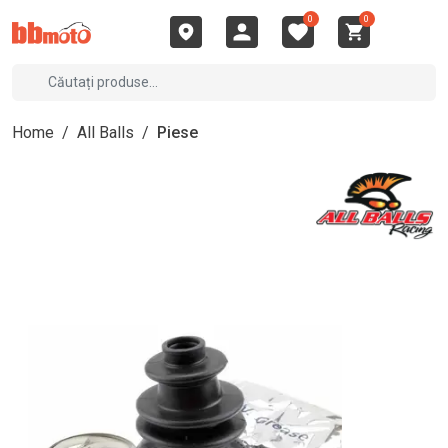
0
0
Home
/
All Balls
/
Piese