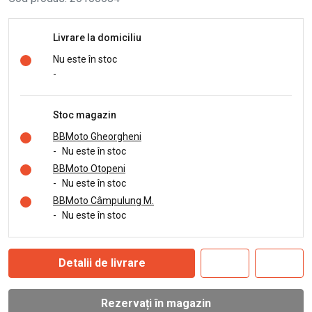
Livrare la domiciliu
Nu este în stoc
-
Stoc magazin
BBMoto Gheorgheni
-
Nu este în stoc
BBMoto Otopeni
-
Nu este în stoc
BBMoto Câmpulung M.
-
Nu este în stoc
Detalii de livrare
Rezervați în magazin