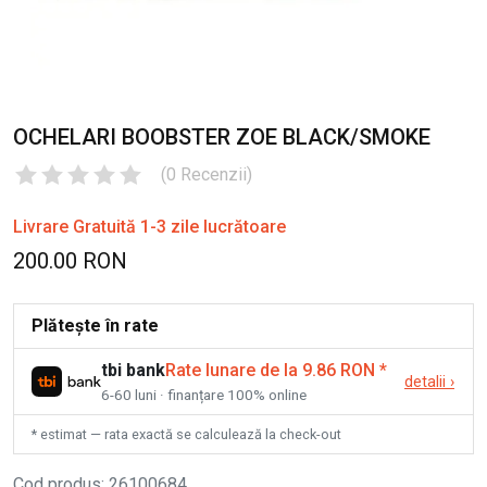
OCHELARI BOOBSTER ZOE BLACK/SMOKE
(
0
Recenzii
)
Livrare Gratuită 1-3 zile lucrătoare
200.00 RON
Plătește în rate
tbi bank
Rate lunare de la 9.86 RON
*
detalii
›
6-60 luni · finanțare 100% online
* estimat — rata exactă se calculează la check-out
Cod produs
:
26100684