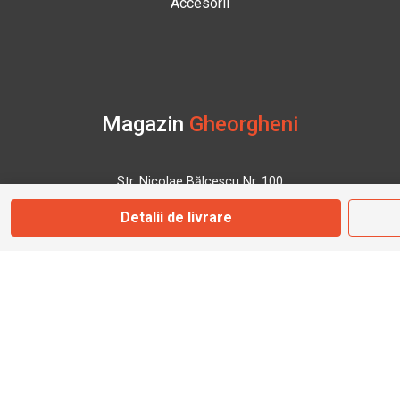
Accesorii
Magazin
Gheorgheni
Str. Nicolae Bălcescu Nr. 100
Gheorgheni, Harghita
Detalii de livrare
Marți - Sâmbătă: 09:00 - 17:00
0745 153 295
info@bbmoto.ro