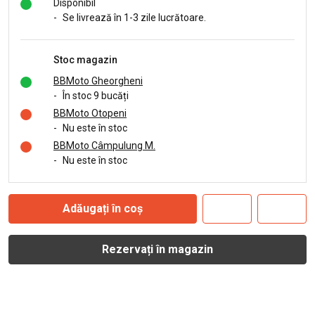
Disponibil
-
Se livrează în 1-3 zile lucrătoare.
Stoc magazin
BBMoto Gheorgheni
-
În stoc 9 bucăți
BBMoto Otopeni
-
Nu este în stoc
BBMoto Câmpulung M.
-
Nu este în stoc
Adăugați în coș
Rezervați în magazin