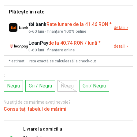
Plătește în rate
tbi bank
Rate lunare de la 41.46 RON
*
detalii
›
6-60 luni · finanțare 100% online
LeanPay
de la 40.74 RON / lună
*
detalii
›
3-60 luni · finanțare online
* estimat — rata exactă se calculează la check-out
:
Negru
Gri / Negru
Negru
Gri / Negru
Nu știți de ce mărime aveți nevoie?
Consultați tabelul de mărimi
Livrare la domiciliu