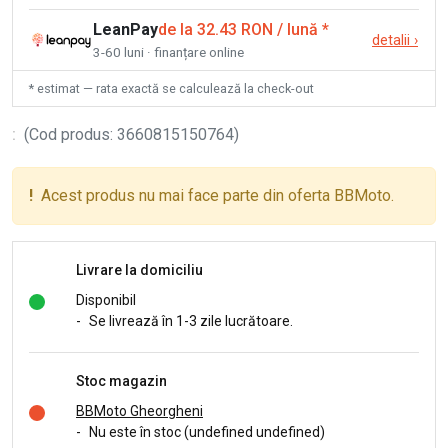
LeanPay
de la 32.43 RON / lună
*
detalii
›
3-60 luni · finanțare online
* estimat — rata exactă se calculează la check-out
:
(
Cod produs
:
3660815150764
)
!
Acest produs nu mai face parte din oferta BBMoto.
Livrare la domiciliu
Disponibil
-
Se livrează în 1-3 zile lucrătoare.
Stoc magazin
BBMoto Gheorgheni
-
Nu este în stoc (undefined undefined)