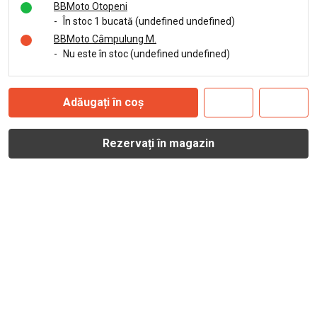
BBMoto Otopeni
-
În stoc 1 bucată (undefined undefined)
BBMoto Câmpulung M.
-
Nu este în stoc (undefined undefined)
Adăugați în coș
Rezervați în magazin