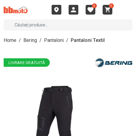
0
0
Home
/
Bering
/
Pantaloni
/
Pantaloni Textil
LIVRARE GRATUITĂ