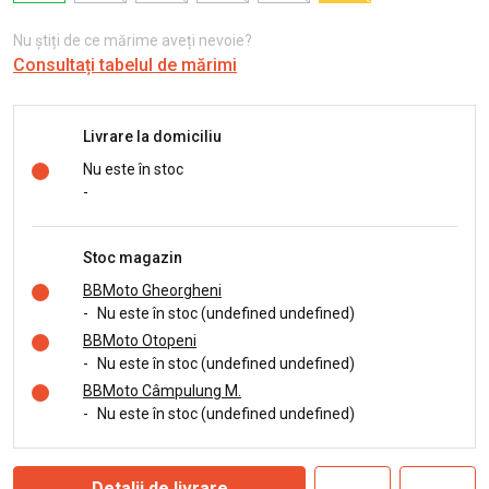
Nu știți de ce mărime aveți nevoie?
Consultați tabelul de mărimi
Livrare la domiciliu
Nu este în stoc
-
Stoc magazin
BBMoto Gheorgheni
-
Nu este în stoc (undefined undefined)
BBMoto Otopeni
-
Nu este în stoc (undefined undefined)
BBMoto Câmpulung M.
-
Nu este în stoc (undefined undefined)
Detalii de livrare