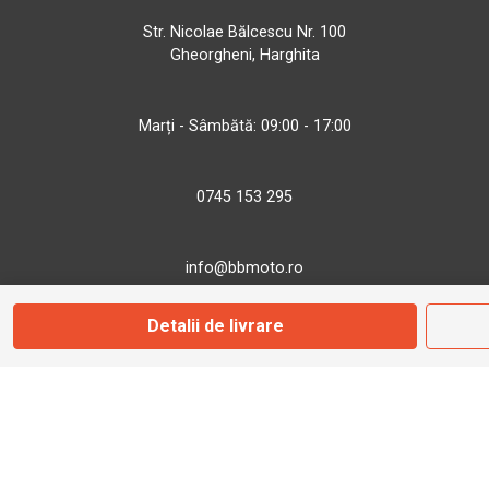
Str. Nicolae Bălcescu Nr. 100
Gheorgheni, Harghita
Marți - Sâmbătă: 09:00 - 17:00
0745 153 295
info@bbmoto.ro
Detalii de livrare
Magazin
Otopeni
Str. Ferme D Nr. 2