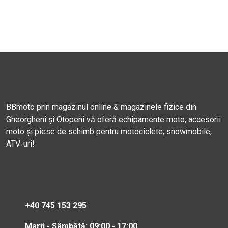
BBmoto prin magazinul online & magazinele fizice din
Gheorgheni și Otopeni vă oferă echipamente moto, accesorii
moto și piese de schimb pentru motociclete, snowmobile,
ATV-uri!
+40 745 153 295
Marți - Sâmbătă: 09:00 - 17:00