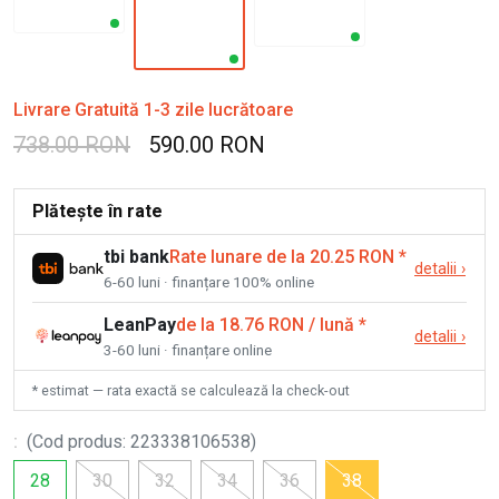
Livrare Gratuită 1-3 zile lucrătoare
738.00 RON
590.00 RON
Plătește în rate
tbi bank
Rate lunare de la 20.25 RON
*
detalii
›
6-60 luni · finanțare 100% online
LeanPay
de la 18.76 RON / lună
*
detalii
›
3-60 luni · finanțare online
* estimat — rata exactă se calculează la check-out
:
(
Cod produs
:
223338106538
)
28
30
32
34
36
38