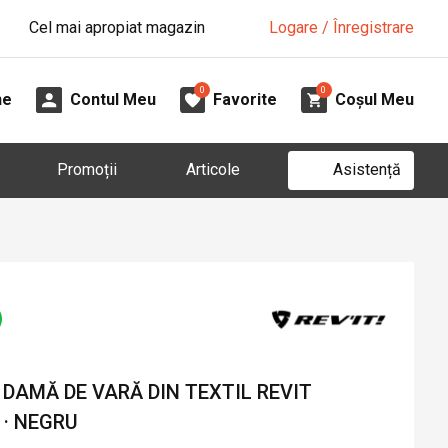
Cel mai apropiat magazin
Logare / Înregistrare
0
0
ne
Contul Meu
Favorite
Coșul Meu
Asistență
Promoții
Articole
DAMĂ DE VARĂ DIN TEXTIL REVIT
 · NEGRU