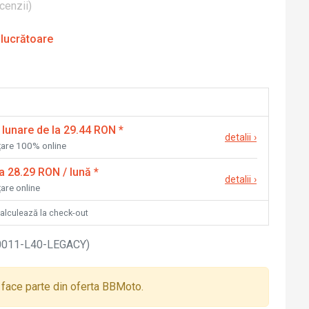
cenzii
)
 lucrătoare
 lunare de la 29.44 RON
*
detalii
›
nțare 100% online
la 28.29 RON / lună
*
detalii
›
țare online
calculează la check-out
0011-L40-LEGACY
)
face parte din oferta BBMoto.