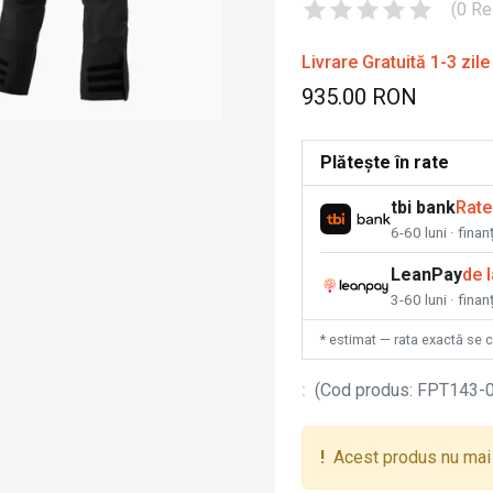
(
0
Re
Livrare Gratuită 1-3 zile
935.00 RON
Plătește în rate
tbi bank
Rate
6-60 luni · fina
LeanPay
de 
3-60 luni · finan
* estimat — rata exactă se 
:
(
Cod produs
:
FPT143-
!
Acest produs nu mai 