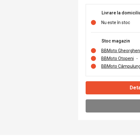
Livrare la domicili
Nu este în stoc
Stoc magazin
BBMoto Gheorghen
BBMoto Otopeni
-
BBMoto Câmpulung
Deta