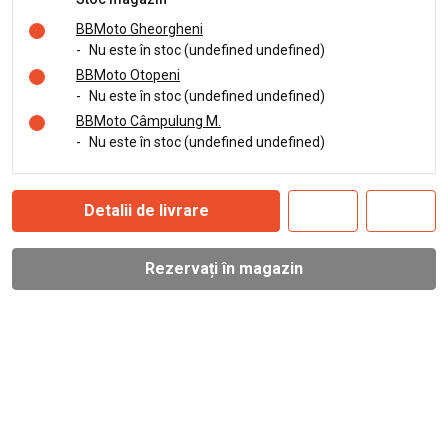
BBMoto Gheorgheni
-
Nu este în stoc (undefined undefined)
BBMoto Otopeni
-
Nu este în stoc (undefined undefined)
BBMoto Câmpulung M.
-
Nu este în stoc (undefined undefined)
Detalii de livrare
Rezervați în magazin