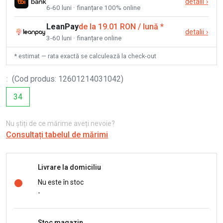
detalii
›
6-60 luni · finanțare 100% online
LeanPay
de la 19.01 RON / lună
*
detalii
›
3-60 luni · finanțare online
* estimat — rata exactă se calculează la check-out
:
(
Cod produs
:
12601214031042
)
34
Nu știți de ce mărime aveți nevoie?
Consultați tabelul de mărimi
Livrare la domiciliu
Nu este în stoc
-
Stoc magazin