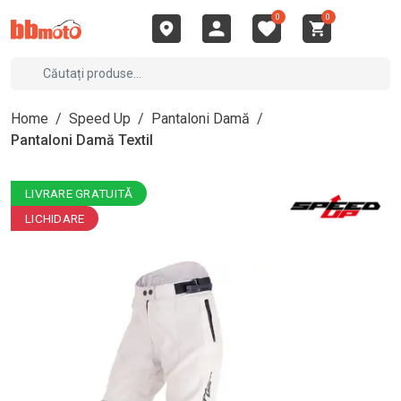
0
0
Home
/
Speed Up
/
Pantaloni Damă
/
Pantaloni Damă Textil
LIVRARE GRATUITĂ
LICHIDARE