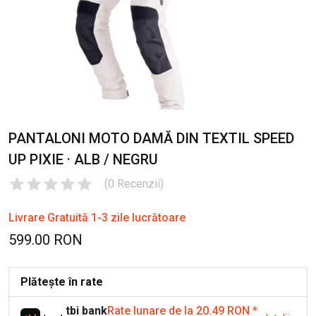
PANTALONI MOTO DAMĂ DIN TEXTIL SPEED
UP PIXIE · ALB / NEGRU
(
0
Recenzii
)
Livrare Gratuită 1-3 zile lucrătoare
599.00 RON
Plătește în rate
tbi bank
Rate lunare de la 20.49 RON
*