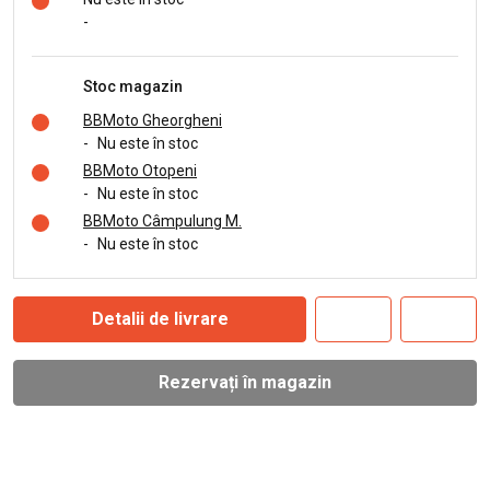
-
Stoc magazin
BBMoto Gheorgheni
-
Nu este în stoc
BBMoto Otopeni
-
Nu este în stoc
BBMoto Câmpulung M.
-
Nu este în stoc
Detalii de livrare
Rezervați în magazin