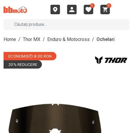
0
0
Home
/
Thor MX
/
Enduro & Motocross
/
Ochelari
ECONOMISIȚI 8.00 RON
20% REDUCERE