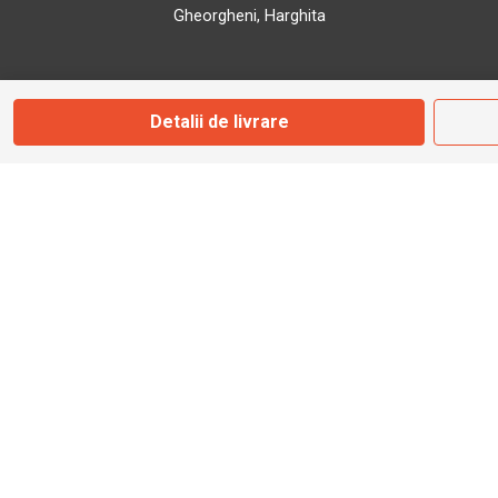
Gheorgheni, Harghita
Marți - Sâmbătă: 09:00 - 17:00
Detalii de livrare
0745 153 295
info@bbmoto.ro
Magazin
Otopeni
Str. Ferme D Nr. 2
Otopeni, Ilfov