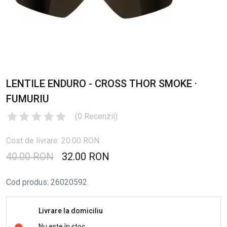
LENTILE ENDURO - CROSS THOR SMOKE ·
FUMURIU
(
0
Recenzii
)
Cost de livrare: 20.00 RON
40.00 RON
32.00 RON
Cod produs
:
26020592
Livrare la domiciliu
Nu este în stoc