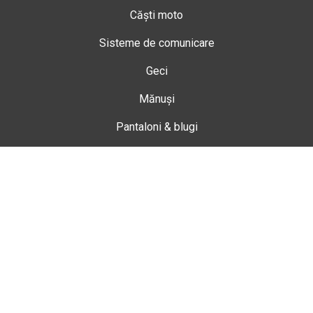
Căști moto
Sisteme de comunicare
Geci
Mănuși
Pantaloni & blugi
Ghete
Echipamente de damă
Enduro
Snowmobil
Accesorii