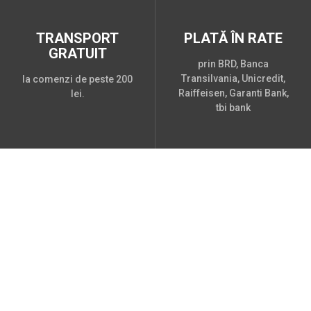
TRANSPORT
PLATĂ ÎN RATE
GRATUIT
prin BRD, Banca
Transilvania, Unicredit,
la comenzi de peste 200
Raiffeisen, Garanti Bank,
lei.
tbi bank