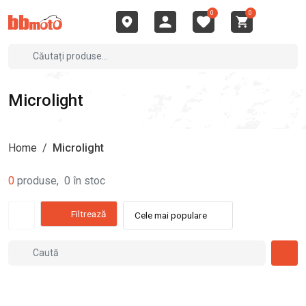
0
0
Microlight
Home
/
Microlight
0
produse
,
0
în stoc
Filtrează
Cele mai populare