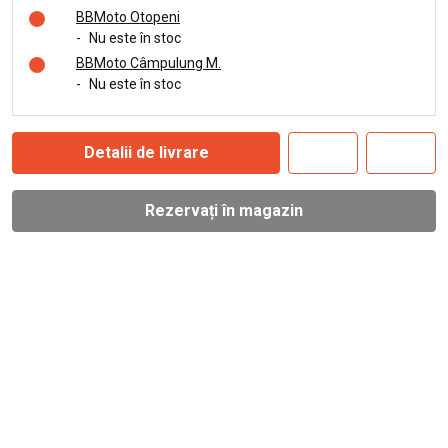
BBMoto Otopeni
-
Nu este în stoc
BBMoto Câmpulung M.
-
Nu este în stoc
Detalii de livrare
Rezervați în magazin