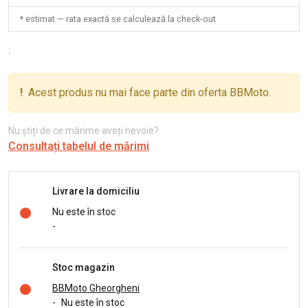
* estimat — rata exactă se calculează la check-out
:
!
Acest produs nu mai face parte din oferta BBMoto.
Nu știți de ce mărime aveți nevoie?
Consultați tabelul de mărimi
Livrare la domiciliu
Nu este în stoc
-
Stoc magazin
BBMoto Gheorgheni
-
Nu este în stoc