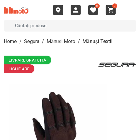
0
0
Home
/
Segura
/
Mănuși Moto
/
Mănuși Textil
LIVRARE GRATUITĂ
LICHIDARE