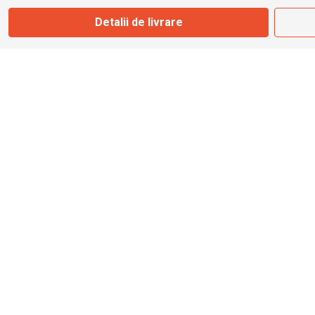
Marți - Sâmbătă: 09:00 - 17:00
Detalii de livrare
0745 153 295
info@bbmoto.ro
Magazin
Otopeni
Str. Ferme D Nr. 2
Otopeni, Ilfov
Marți - Sâmbătă: 10:00 - 18:00