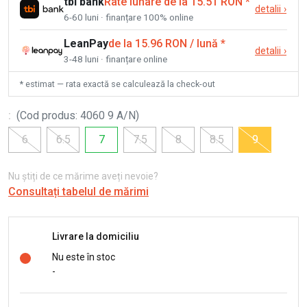
tbi bank
Rate lunare de la 15.51 RON
*
detalii
›
6-60 luni · finanțare 100% online
LeanPay
de la 15.96 RON / lună
*
detalii
›
3-48 luni · finanțare online
* estimat — rata exactă se calculează la check-out
:
(
Cod produs
:
4060 9 A/N
)
6
6.5
7
7.5
8
8.5
9
Nu știți de ce mărime aveți nevoie?
Consultați tabelul de mărimi
Livrare la domiciliu
Nu este în stoc
-